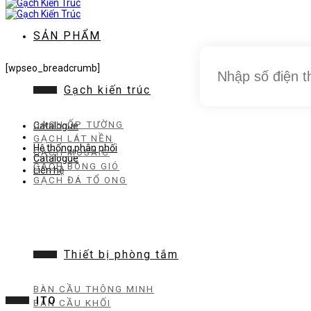
dung
SẢN PHẨM
[wpseo_breadcrumb]
Gạch kiến trúc
GẠCH ỐP TƯỜNG
Catalogue
GẠCH LÁT NỀN
Hệ thống phân phối
GẠCH MOSAIC
Catalogue
GẠCH BÔNG GIÓ
Liên hệ
GẠCH ĐÁ TỔ ONG
Thiết bị phòng tắm
BÀN CẦU THÔNG MINH
ITO
BÀN CẦU KHỐI