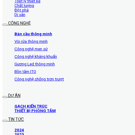
Triết lý thiết kế
Chất lượng
Đột phá
Di sản
CÔNG NGHỆ
Bàn cầu thông minh
Vòi rửa thông minh
Công nghệ men sứ
Công nghệ kháng khuẩn
Gương Led thông minh
Bồn tắm ITO
Công nghệ chống trơn trượt
DỰ ÁN
GẠCH KIẾN TRÚC
THIẾT BỊ PHÒNG TẮM
TIN TỨC
2024
2023