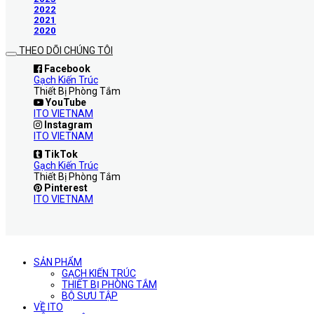
2022
2021
2020
THEO DÕI CHÚNG TÔI
Facebook
Gạch Kiến Trúc
Thiết Bị Phòng Tắm
YouTube
ITO VIETNAM
Instagram
ITO VIETNAM
TikTok
Gạch Kiến Trúc
Thiết Bị Phòng Tắm
Pinterest
ITO VIETNAM
SẢN PHẨM
GẠCH KIẾN TRÚC
THIẾT BỊ PHÒNG TẮM
BỘ SƯU TẬP
VỀ ITO