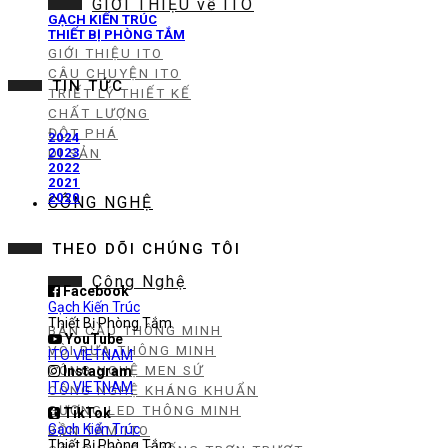
GIỚI THIỆU về ITO
GẠCH KIẾN TRÚC
THIẾT BỊ PHÒNG TẮM
GIỚI THIỆU ITO
CÂU CHUYỆN ITO
TIN TỨC
TRIẾT LÝ THIẾT KẾ
CHẤT LƯỢNG
ĐỘT PHÁ
2024
2023
DI SẢN
2022
2021
2020
CÔNG NGHỆ
THEO DÕI CHÚNG TÔI
Công Nghệ
Facebook
Gạch Kiến Trúc
Thiết Bị Phòng Tắm
BÀN CẦU THÔNG MINH
YouTube
VÒI RỬA THÔNG MINH
ITO VIETNAM
CÔNG NGHỆ MEN SỨ
Instagram
ITO VIETNAM
CÔNG NGHỆ KHÁNG KHUẨN
GƯƠNG LED THÔNG MINH
TikTok
Gạch Kiến Trúc
BỒN TẮM ITO
Thiết Bị Phòng Tắm