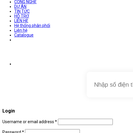
CÔNG NGHỆ
DỰ ÁN
TIN TỨC
HỖ TRỢ
LIÊN HỆ
Hệ thống phân phối
Liên hệ
Catalogue
Login
Username or email address
*
Password
*