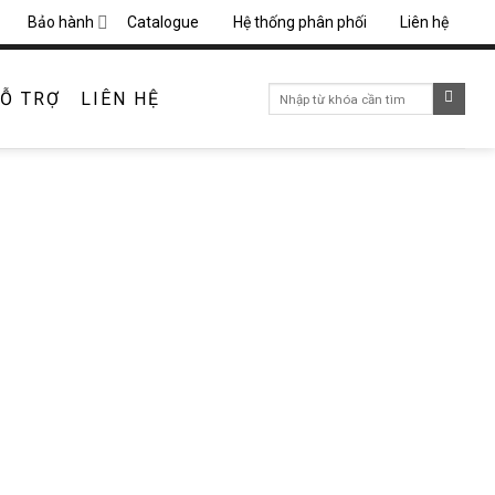
Bảo hành
Catalogue
Hệ thống phân phối
Liên hệ
Search
Ỗ TRỢ
LIÊN HỆ
for: