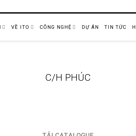
M
VỀ ITO
CÔNG NGHỆ
DỰ ÁN
TIN TỨC
H
C/H PHÚC
TẢI CATALOGUE