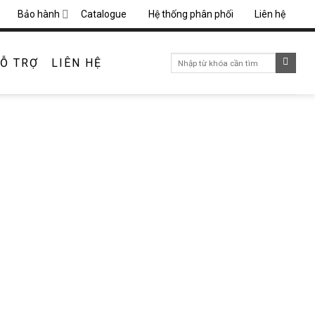
Bảo hành
Catalogue
Hệ thống phân phối
Liên hệ
Search
Ỗ TRỢ
LIÊN HỆ
for: