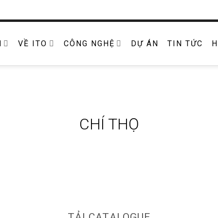
M
VỀ ITO
CÔNG NGHỆ
DỰ ÁN
TIN TỨC
H
CHÍ THỌ
TẢI CATALOGUE