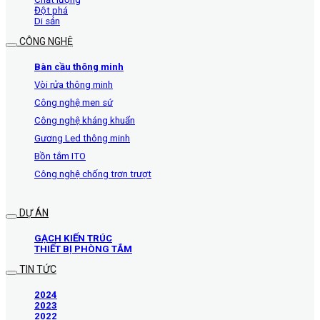
Đột phá
Di sản
CÔNG NGHỆ
Bàn cầu thông minh
Vòi rửa thông minh
Công nghệ men sứ
Công nghệ kháng khuẩn
Gương Led thông minh
Bồn tắm ITO
Công nghệ chống trơn trượt
DỰ ÁN
GẠCH KIẾN TRÚC
THIẾT BỊ PHÒNG TẮM
TIN TỨC
2024
2023
2022