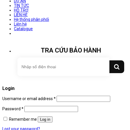
DỰ ÁN
TIN TỨC
HỖ TRỢ
LIÊN HỆ
Hệ thống phân phối
Liên hệ
Catalogue
TRA CỨU BẢO HÀNH
Login
Username or email address
*
Password
*
Remember me
Log in
Lost your password?