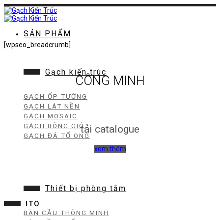
Chuyển
đến
nội
dung
SẢN PHẨM
[wpseo_breadcrumb]
Gạch kiến trúc
CÔNG MINH
GẠCH ỐP TƯỜNG
GẠCH LÁT NỀN
GẠCH MOSAIC
GẠCH BÔNG GIÓ
tải catalogue
GẠCH ĐÁ TỔ ONG
xem thêm
Thiết bị phòng tắm
ITO
BÀN CẦU THÔNG MINH