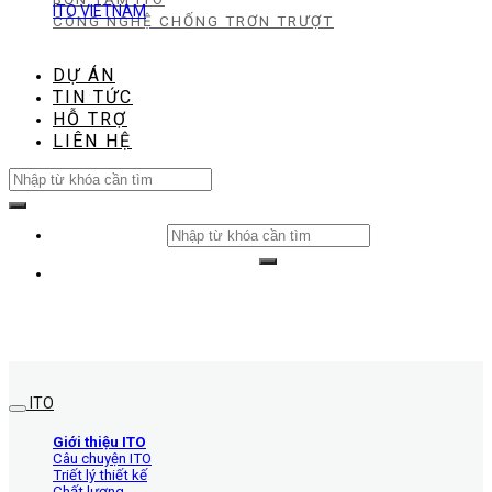
ITO VIETNAM
CÔNG NGHỆ CHỐNG TRƠN TRƯỢT
DỰ ÁN
TIN TỨC
HỖ TRỢ
LIÊN HỆ
Search
for:
Search
for:
ITO
Giới thiệu ITO
Câu chuyện ITO
Triết lý thiết kế
Chất lượng