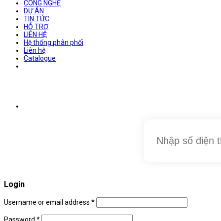
CÔNG NGHỆ
DỰ ÁN
TIN TỨC
HỖ TRỢ
LIÊN HỆ
Hệ thống phân phối
Liên hệ
Catalogue
Login
Username or email address
*
Password
*