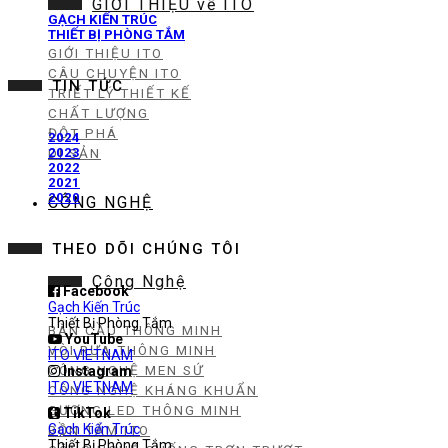
GIỚI THIỆU về ITO
GẠCH KIẾN TRÚC
THIẾT BỊ PHÒNG TẮM
GIỚI THIỆU ITO
CÂU CHUYỆN ITO
TIN TỨC
TRIẾT LÝ THIẾT KẾ
CHẤT LƯỢNG
ĐỘT PHÁ
2024
2023
DI SẢN
2022
2021
2020
CÔNG NGHỆ
THEO DÕI CHÚNG TÔI
Công Nghệ
Facebook
Gạch Kiến Trúc
Thiết Bị Phòng Tắm
BÀN CẦU THÔNG MINH
YouTube
VÒI RỬA THÔNG MINH
ITO VIETNAM
CÔNG NGHỆ MEN SỨ
Instagram
ITO VIETNAM
CÔNG NGHỆ KHÁNG KHUẨN
GƯƠNG LED THÔNG MINH
TikTok
Gạch Kiến Trúc
BỒN TẮM ITO
Thiết Bị Phòng Tắm