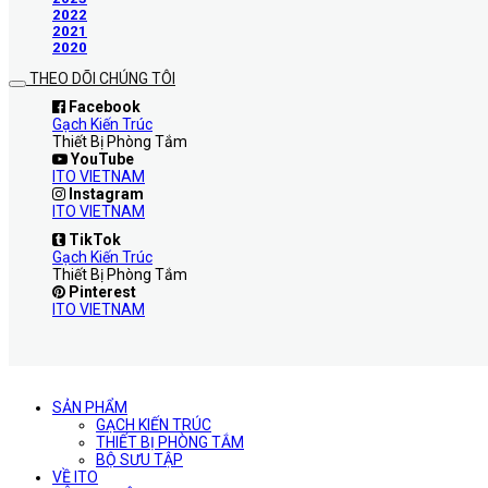
2022
2021
2020
THEO DÕI CHÚNG TÔI
Facebook
Gạch Kiến Trúc
Thiết Bị Phòng Tắm
YouTube
ITO VIETNAM
Instagram
ITO VIETNAM
TikTok
Gạch Kiến Trúc
Thiết Bị Phòng Tắm
Pinterest
ITO VIETNAM
SẢN PHẨM
GẠCH KIẾN TRÚC
THIẾT BỊ PHÒNG TẮM
BỘ SƯU TẬP
VỀ ITO