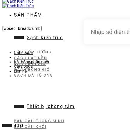
dung
SẢN PHẨM
[wpseo_breadcrumb]
Gạch kiến trúc
GẠCH ỐP TƯỜNG
Catalogue
GẠCH LÁT NỀN
Hệ thống phân phối
GẠCH MOSAIC
Catalogue
GẠCH BÔNG GIÓ
Liên hệ
GẠCH ĐÁ TỔ ONG
Thiết bị phòng tắm
BÀN CẦU THÔNG MINH
ITO
BÀN CẦU KHỐI