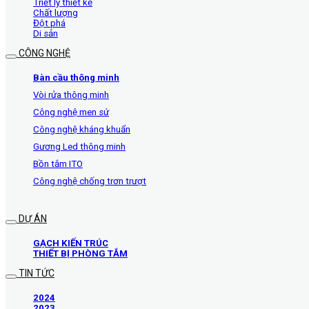
Triết lý thiết kế
Chất lượng
Đột phá
Di sản
CÔNG NGHỆ
Bàn cầu thông minh
Vòi rửa thông minh
Công nghệ men sứ
Công nghệ kháng khuẩn
Gương Led thông minh
Bồn tắm ITO
Công nghệ chống trơn trượt
DỰ ÁN
GẠCH KIẾN TRÚC
THIẾT BỊ PHÒNG TẮM
TIN TỨC
2024
2023