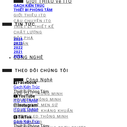
GIỚI THIỆU về ITO
GẠCH KIẾN TRÚC
THIẾT BỊ PHÒNG TẮM
GIỚI THIỆU ITO
CÂU CHUYỆN ITO
TIN TỨC
TRIẾT LÝ THIẾT KẾ
CHẤT LƯỢNG
ĐỘT PHÁ
2024
2023
DI SẢN
2022
2021
2020
CÔNG NGHỆ
THEO DÕI CHÚNG TÔI
Công Nghệ
Facebook
Gạch Kiến Trúc
Thiết Bị Phòng Tắm
BÀN CẦU THÔNG MINH
YouTube
VÒI RỬA THÔNG MINH
ITO VIETNAM
CÔNG NGHỆ MEN SỨ
Instagram
ITO VIETNAM
CÔNG NGHỆ KHÁNG KHUẨN
GƯƠNG LED THÔNG MINH
TikTok
Gạch Kiến Trúc
BỒN TẮM ITO
Thiết Bị Phòng Tắm