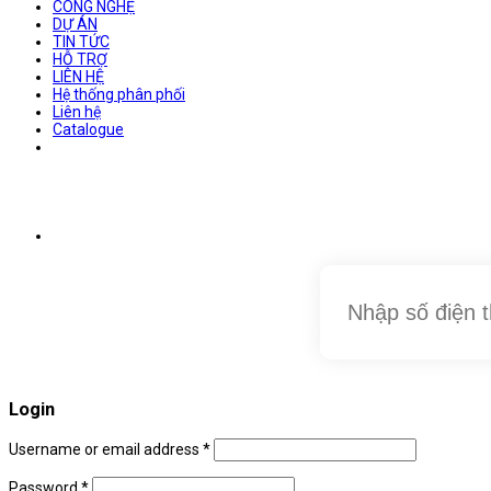
CÔNG NGHỆ
DỰ ÁN
TIN TỨC
HỖ TRỢ
LIÊN HỆ
Hệ thống phân phối
Liên hệ
Catalogue
Login
Username or email address
*
Password
*