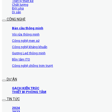
Triết lý thiết kế
Chất lượng
Đột phá
Di sản
CÔNG NGHỆ
Bàn cầu thông minh
Vòi rửa thông minh
Công nghệ men sứ
Công nghệ kháng khuẩn
Gương Led thông minh
Bồn tắm ITO
Công nghệ chống trơn trượt
DỰ ÁN
GẠCH KIẾN TRÚC
THIẾT BỊ PHÒNG TẮM
TIN TỨC
2024
2023