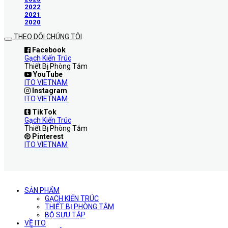
2022
2021
2020
THEO DÕI CHÚNG TÔI
Facebook
Gạch Kiến Trúc
Thiết Bị Phòng Tắm
YouTube
ITO VIETNAM
Instagram
ITO VIETNAM
TikTok
Gạch Kiến Trúc
Thiết Bị Phòng Tắm
Pinterest
ITO VIETNAM
SẢN PHẨM
GẠCH KIẾN TRÚC
THIẾT BỊ PHÒNG TẮM
BỘ SƯU TẬP
VỀ ITO