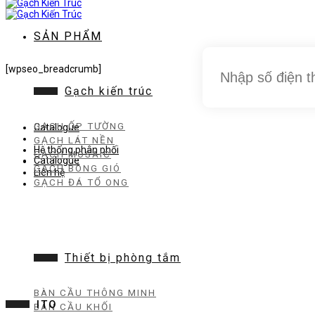
dung
SẢN PHẨM
[wpseo_breadcrumb]
Gạch kiến trúc
GẠCH ỐP TƯỜNG
Catalogue
GẠCH LÁT NỀN
Hệ thống phân phối
GẠCH MOSAIC
Catalogue
GẠCH BÔNG GIÓ
Liên hệ
GẠCH ĐÁ TỔ ONG
Thiết bị phòng tắm
BÀN CẦU THÔNG MINH
ITO
BÀN CẦU KHỐI