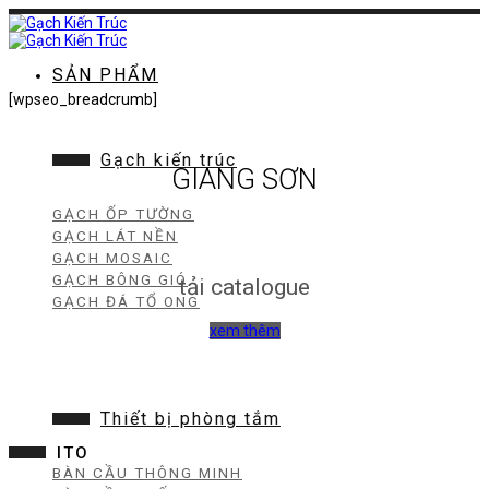
Chuyển
đến
nội
dung
SẢN PHẨM
[wpseo_breadcrumb]
Gạch kiến trúc
GIANG SƠN
GẠCH ỐP TƯỜNG
GẠCH LÁT NỀN
GẠCH MOSAIC
GẠCH BÔNG GIÓ
tải catalogue
GẠCH ĐÁ TỔ ONG
xem thêm
Thiết bị phòng tắm
ITO
BÀN CẦU THÔNG MINH