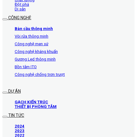
Đột phá
Di sản
CÔNG NGHỆ
Bàn cầu thông minh
Vòi rửa thông minh
Công nghệ men sứ
Công nghệ kháng khuẩn
Gương Led thông minh
Bồn tắm ITO
Công nghệ chống trơn trượt
DỰ ÁN
GẠCH KIẾN TRÚC
THIẾT BỊ PHÒNG TẮM
TIN TỨC
2024
2023
2022