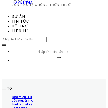
ITO VIETNAM
CÔNG NGHỆ CHỐNG TRƠN TRƯỢT
DỰ ÁN
TIN TỨC
HỖ TRỢ
LIÊN HỆ
Search
for:
Search
for:
ITO
Giới thiệu ITO
Câu chuyện ITO
Triết lý thiết kế
Chất lượng