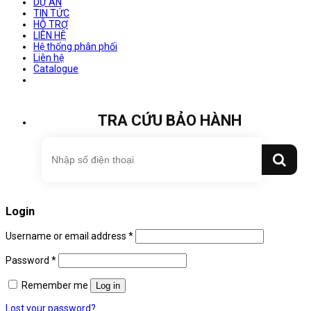
DỰ ÁN
TIN TỨC
HỖ TRỢ
LIÊN HỆ
Hệ thống phân phối
Liên hệ
Catalogue
TRA CỨU BẢO HÀNH
Login
Username or email address
*
Password
*
Remember me
Log in
Lost your password?