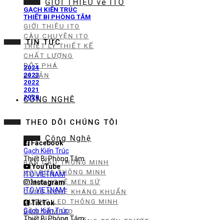
GIỚI THIỆU về ITO
GẠCH KIẾN TRÚC
THIẾT BỊ PHÒNG TẮM
GIỚI THIỆU ITO
CÂU CHUYỆN ITO
TIN TỨC
TRIẾT LÝ THIẾT KẾ
CHẤT LƯỢNG
ĐỘT PHÁ
2024
2023
DI SẢN
2022
2021
2020
CÔNG NGHỆ
THEO DÕI CHÚNG TÔI
Công Nghệ
Facebook
Gạch Kiến Trúc
Thiết Bị Phòng Tắm
BÀN CẦU THÔNG MINH
YouTube
VÒI RỬA THÔNG MINH
ITO VIETNAM
CÔNG NGHỆ MEN SỨ
Instagram
ITO VIETNAM
CÔNG NGHỆ KHÁNG KHUẨN
GƯƠNG LED THÔNG MINH
TikTok
Gạch Kiến Trúc
BỒN TẮM ITO
Thiết Bị Phòng Tắm