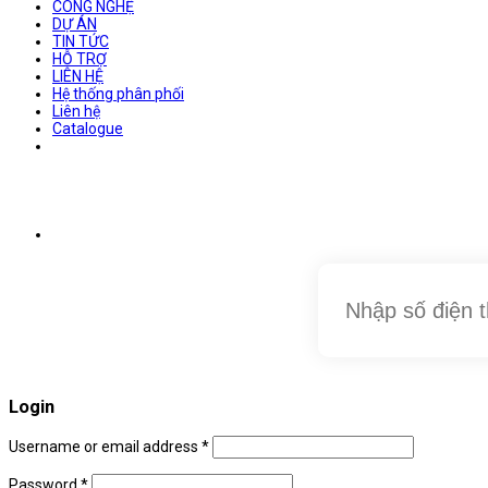
CÔNG NGHỆ
DỰ ÁN
TIN TỨC
HỖ TRỢ
LIÊN HỆ
Hệ thống phân phối
Liên hệ
Catalogue
Login
Username or email address
*
Password
*