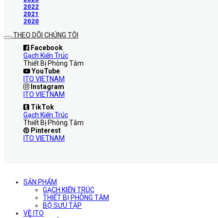
2022
2021
2020
THEO DÕI CHÚNG TÔI
Facebook
Gạch Kiến Trúc
Thiết Bị Phòng Tắm
YouTube
ITO VIETNAM
Instagram
ITO VIETNAM
TikTok
Gạch Kiến Trúc
Thiết Bị Phòng Tắm
Pinterest
ITO VIETNAM
SẢN PHẨM
GẠCH KIẾN TRÚC
THIẾT BỊ PHÒNG TẮM
BỘ SƯU TẬP
VỀ ITO