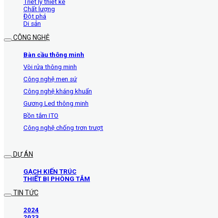
Triết lý thiết kế
Chất lượng
Đột phá
Di sản
CÔNG NGHỆ
Bàn cầu thông minh
Vòi rửa thông minh
Công nghệ men sứ
Công nghệ kháng khuẩn
Gương Led thông minh
Bồn tắm ITO
Công nghệ chống trơn trượt
DỰ ÁN
GẠCH KIẾN TRÚC
THIẾT BỊ PHÒNG TẮM
TIN TỨC
2024
2023