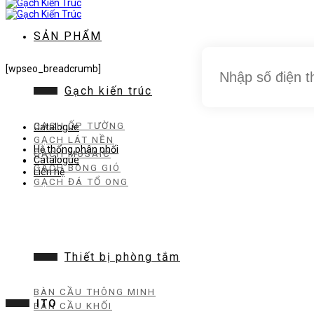
dung
SẢN PHẨM
[wpseo_breadcrumb]
Gạch kiến trúc
GẠCH ỐP TƯỜNG
Catalogue
GẠCH LÁT NỀN
Hệ thống phân phối
GẠCH MOSAIC
Catalogue
GẠCH BÔNG GIÓ
Liên hệ
GẠCH ĐÁ TỔ ONG
Thiết bị phòng tắm
BÀN CẦU THÔNG MINH
ITO
BÀN CẦU KHỐI