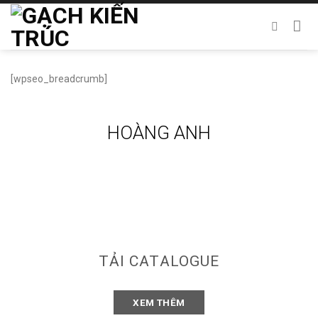
Chuyển
đến
nội
dung
[wpseo_breadcrumb]
HOÀNG ANH
TẢI CATALOGUE
XEM THÊM