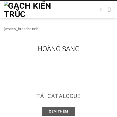
Chuyển
đến
nội
dung
[wpseo_breadcrumb]
HOÀNG SANG
TẢI CATALOGUE
XEM THÊM