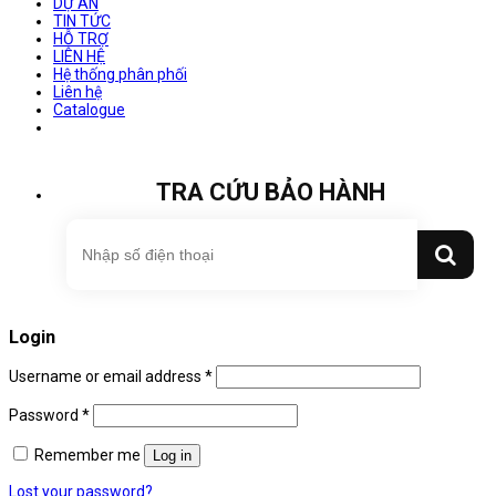
DỰ ÁN
TIN TỨC
HỖ TRỢ
LIÊN HỆ
Hệ thống phân phối
Liên hệ
Catalogue
TRA CỨU BẢO HÀNH
Login
Username or email address
*
Password
*
Remember me
Log in
Lost your password?