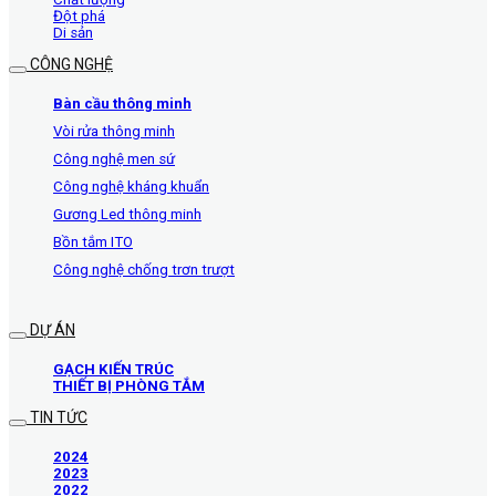
Đột phá
Di sản
CÔNG NGHỆ
Bàn cầu thông minh
Vòi rửa thông minh
Công nghệ men sứ
Công nghệ kháng khuẩn
Gương Led thông minh
Bồn tắm ITO
Công nghệ chống trơn trượt
DỰ ÁN
GẠCH KIẾN TRÚC
THIẾT BỊ PHÒNG TẮM
TIN TỨC
2024
2023
2022