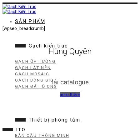
Chuyển
đến
nội
dung
SẢN PHẨM
[wpseo_breadcrumb]
Gạch kiến trúc
Hùng Quyên
GẠCH ỐP TƯỜNG
GẠCH LÁT NỀN
GẠCH MOSAIC
GẠCH BÔNG GIÓ
tải catalogue
GẠCH ĐÁ TỔ ONG
xem thêm
Thiết bị phòng tắm
ITO
BÀN CẦU THÔNG MINH