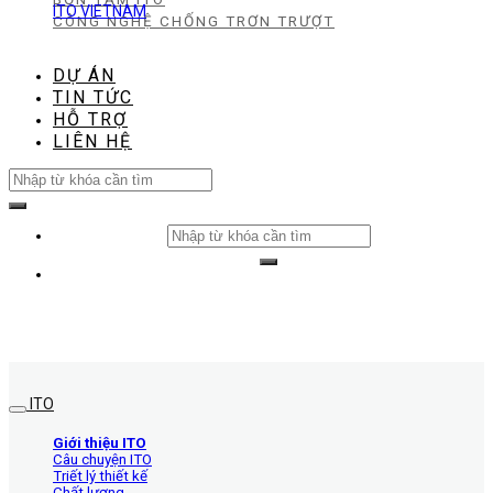
ITO VIETNAM
CÔNG NGHỆ CHỐNG TRƠN TRƯỢT
DỰ ÁN
TIN TỨC
HỖ TRỢ
LIÊN HỆ
Search
for:
Search
for:
ITO
Giới thiệu ITO
Câu chuyện ITO
Triết lý thiết kế
Chất lượng