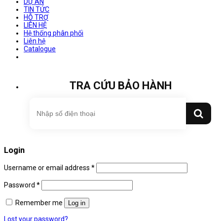
DỰ ÁN
TIN TỨC
HỖ TRỢ
LIÊN HỆ
Hệ thống phân phối
Liên hệ
Catalogue
TRA CỨU BẢO HÀNH
Login
Username or email address
*
Password
*
Remember me
Log in
Lost your password?