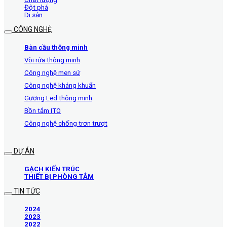
Đột phá
Di sản
CÔNG NGHỆ
Bàn cầu thông minh
Vòi rửa thông minh
Công nghệ men sứ
Công nghệ kháng khuẩn
Gương Led thông minh
Bồn tắm ITO
Công nghệ chống trơn trượt
DỰ ÁN
GẠCH KIẾN TRÚC
THIẾT BỊ PHÒNG TẮM
TIN TỨC
2024
2023
2022