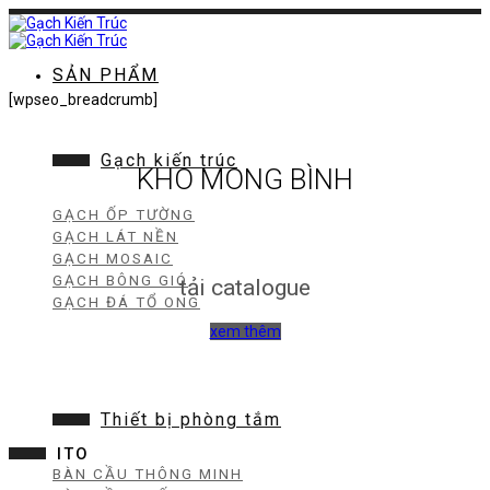
Chuyển
đến
nội
dung
SẢN PHẨM
[wpseo_breadcrumb]
Gạch kiến trúc
KHO MONG BÌNH
GẠCH ỐP TƯỜNG
GẠCH LÁT NỀN
GẠCH MOSAIC
GẠCH BÔNG GIÓ
tải catalogue
GẠCH ĐÁ TỔ ONG
xem thêm
Thiết bị phòng tắm
ITO
BÀN CẦU THÔNG MINH