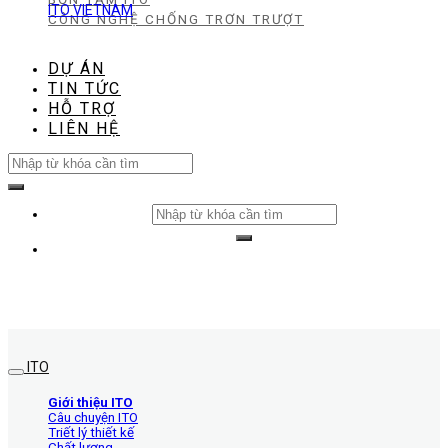
ITO VIETNAM
CÔNG NGHỆ CHỐNG TRƠN TRƯỢT
DỰ ÁN
TIN TỨC
HỖ TRỢ
LIÊN HỆ
Search
for:
Search
for:
ITO
Giới thiệu ITO
Câu chuyện ITO
Triết lý thiết kế
Chất lượng