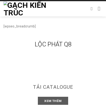
Chuyển
đến
nội
dung
[wpseo_breadcrumb]
LỘC PHÁT Q8
TẢI CATALOGUE
XEM THÊM