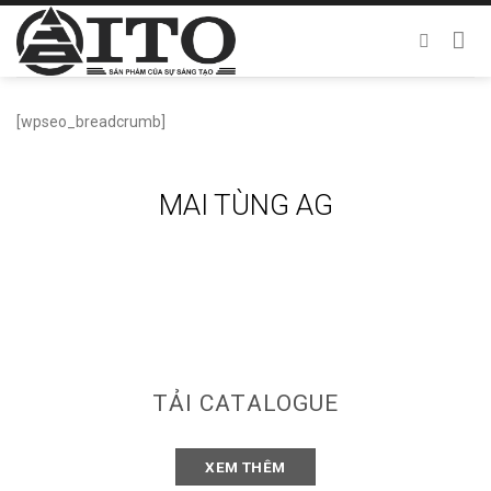
Chuyển
đến
nội
dung
[wpseo_breadcrumb]
MAI TÙNG AG
TẢI CATALOGUE
XEM THÊM