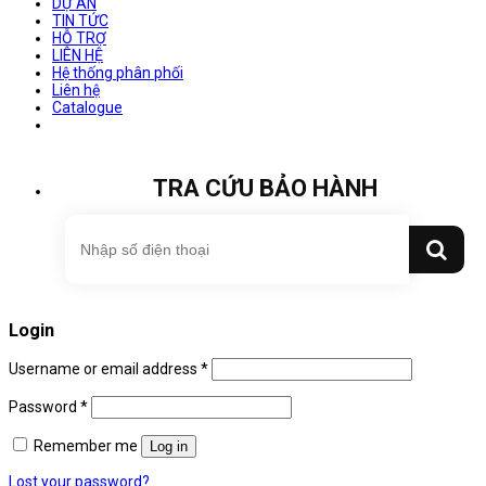
DỰ ÁN
TIN TỨC
HỖ TRỢ
LIÊN HỆ
Hệ thống phân phối
Liên hệ
Catalogue
TRA CỨU BẢO HÀNH
Login
Username or email address
*
Password
*
Remember me
Log in
Lost your password?