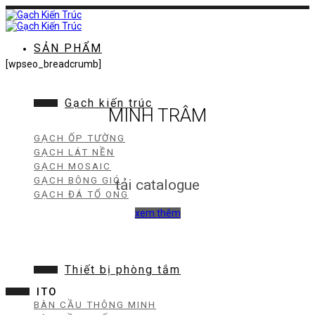
Chuyển
đến
nội
dung
SẢN PHẨM
[wpseo_breadcrumb]
Gạch kiến trúc
MINH TRÂM
GẠCH ỐP TƯỜNG
GẠCH LÁT NỀN
GẠCH MOSAIC
GẠCH BÔNG GIÓ
tải catalogue
GẠCH ĐÁ TỔ ONG
xem thêm
Thiết bị phòng tắm
ITO
BÀN CẦU THÔNG MINH