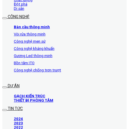
Đột phá
Di sản
CÔNG NGHỆ
Bàn cầu thông minh
Vòi rửa thông minh
Công nghệ men sứ
Công nghệ kháng khuẩn
Gương Led thông minh
Bồn tắm ITO
Công nghệ chống trơn trượt
DỰ ÁN
GẠCH KIẾN TRÚC
THIẾT BỊ PHÒNG TẮM
TIN TỨC
2024
2023
2022