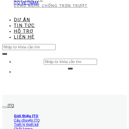
ITO VIETNAM
CÔNG NGHỆ CHỐNG TRƠN TRƯỢT
DỰ ÁN
TIN TỨC
HỖ TRỢ
LIÊN HỆ
Search
for:
Search
for:
ITO
Giới thiệu ITO
Câu chuyện ITO
Triết lý thiết kế
Chất lượng