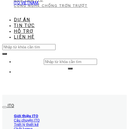
ITO VIETNAM
CÔNG NGHỆ CHỐNG TRƠN TRƯỢT
DỰ ÁN
TIN TỨC
HỖ TRỢ
LIÊN HỆ
Search
for:
Search
for:
ITO
Giới thiệu ITO
Câu chuyện ITO
Triết lý thiết kế
Chất lượng