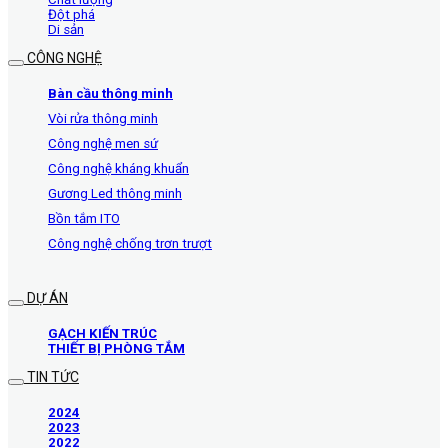
Đột phá
Di sản
CÔNG NGHỆ
Bàn cầu thông minh
Vòi rửa thông minh
Công nghệ men sứ
Công nghệ kháng khuẩn
Gương Led thông minh
Bồn tắm ITO
Công nghệ chống trơn trượt
DỰ ÁN
GẠCH KIẾN TRÚC
THIẾT BỊ PHÒNG TẮM
TIN TỨC
2024
2023
2022