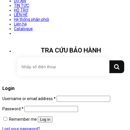
DỰ ÁN
TIN TỨC
HỖ TRỢ
LIÊN HỆ
Hệ thống phân phối
Liên hệ
Catalogue
TRA CỨU BẢO HÀNH
Login
Username or email address
*
Password
*
Remember me
Log in
Lost your password?