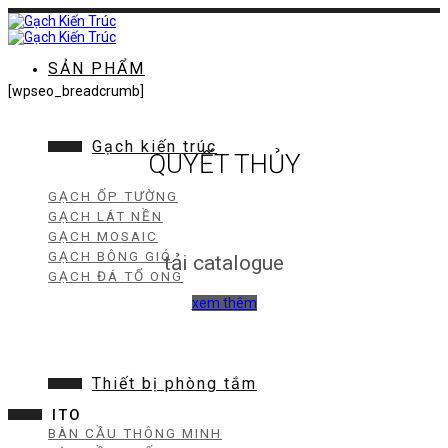
Chuyển
đến
nội
dung
SẢN PHẨM
[wpseo_breadcrumb]
Gạch kiến trúc
QUYẾT THỦY
GẠCH ỐP TƯỜNG
GẠCH LÁT NỀN
GẠCH MOSAIC
GẠCH BÔNG GIÓ
tải catalogue
GẠCH ĐÁ TỔ ONG
xem thêm
Thiết bị phòng tắm
ITO
BÀN CẦU THÔNG MINH