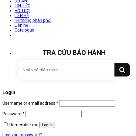
DỰ ÁN
TIN TỨC
HỖ TRỢ
LIÊN HỆ
Hệ thống phân phối
Liên hệ
Catalogue
TRA CỨU BẢO HÀNH
Login
Username or email address
*
Password
*
Remember me
Log in
Lost your password?