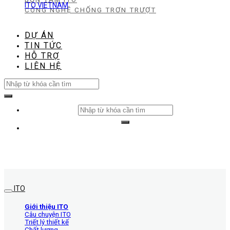
ITO VIETNAM
CÔNG NGHỆ CHỐNG TRƠN TRƯỢT
DỰ ÁN
TIN TỨC
HỖ TRỢ
LIÊN HỆ
Search
for:
Search
for:
ITO
Giới thiệu ITO
Câu chuyện ITO
Triết lý thiết kế
Chất lượng