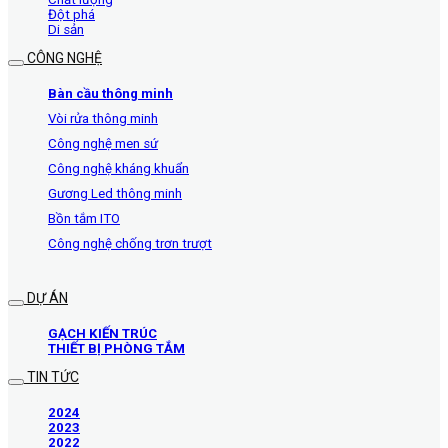
Đột phá
Di sản
CÔNG NGHỆ
Bàn cầu thông minh
Vòi rửa thông minh
Công nghệ men sứ
Công nghệ kháng khuẩn
Gương Led thông minh
Bồn tắm ITO
Công nghệ chống trơn trượt
DỰ ÁN
GẠCH KIẾN TRÚC
THIẾT BỊ PHÒNG TẮM
TIN TỨC
2024
2023
2022