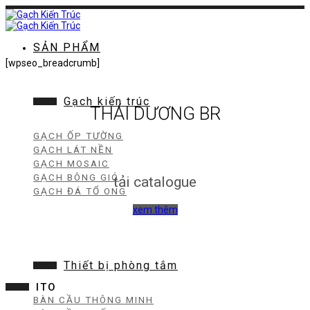
Chuyển
đến
nội
dung
SẢN PHẨM
[wpseo_breadcrumb]
Gạch kiến trúc
THÁI DƯƠNG BR
GẠCH ỐP TƯỜNG
GẠCH LÁT NỀN
GẠCH MOSAIC
GẠCH BÔNG GIÓ
tải catalogue
GẠCH ĐÁ TỔ ONG
xem thêm
Thiết bị phòng tắm
ITO
BÀN CẦU THÔNG MINH