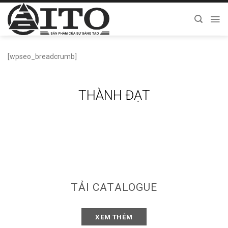
Chuyển
đến
nội
dung
[wpseo_breadcrumb]
THÀNH ĐẠT
TẢI CATALOGUE
XEM THÊM