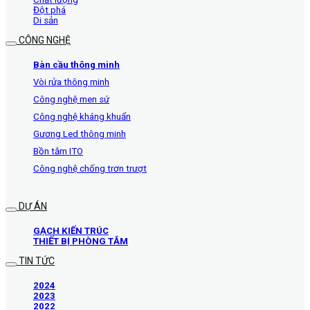
Đột phá
Di sản
CÔNG NGHỆ
Bàn cầu thông minh
Vòi rửa thông minh
Công nghệ men sứ
Công nghệ kháng khuẩn
Gương Led thông minh
Bồn tắm ITO
Công nghệ chống trơn trượt
DỰ ÁN
GẠCH KIẾN TRÚC
THIẾT BỊ PHÒNG TẮM
TIN TỨC
2024
2023
2022