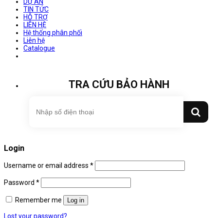
DỰ ÁN
TIN TỨC
HỖ TRỢ
LIÊN HỆ
Hệ thống phân phối
Liên hệ
Catalogue
TRA CỨU BẢO HÀNH
Login
Username or email address
*
Password
*
Remember me
Log in
Lost your password?