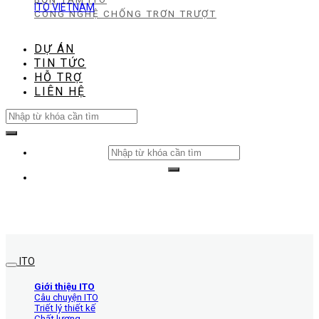
ITO VIETNAM
CÔNG NGHỆ CHỐNG TRƠN TRƯỢT
DỰ ÁN
TIN TỨC
HỖ TRỢ
LIÊN HỆ
Search
for:
Search
for:
ITO
Giới thiệu ITO
Câu chuyện ITO
Triết lý thiết kế
Chất lượng