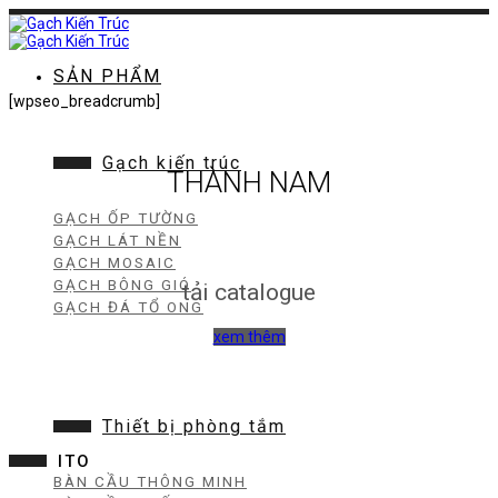
Chuyển
đến
nội
dung
SẢN PHẨM
[wpseo_breadcrumb]
Gạch kiến trúc
THÀNH NAM
GẠCH ỐP TƯỜNG
GẠCH LÁT NỀN
GẠCH MOSAIC
GẠCH BÔNG GIÓ
tải catalogue
GẠCH ĐÁ TỔ ONG
xem thêm
Thiết bị phòng tắm
ITO
BÀN CẦU THÔNG MINH