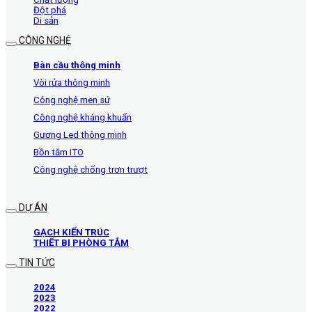
Đột phá
Di sản
CÔNG NGHỆ
Bàn cầu thông minh
Vòi rửa thông minh
Công nghệ men sứ
Công nghệ kháng khuẩn
Gương Led thông minh
Bồn tắm ITO
Công nghệ chống trơn trượt
DỰ ÁN
GẠCH KIẾN TRÚC
THIẾT BỊ PHÒNG TẮM
TIN TỨC
2024
2023
2022