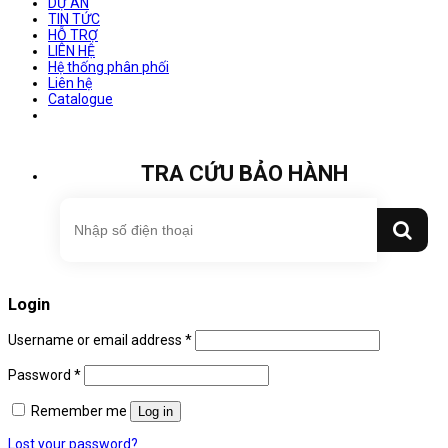
DỰ ÁN
TIN TỨC
HỖ TRỢ
LIÊN HỆ
Hệ thống phân phối
Liên hệ
Catalogue
TRA CỨU BẢO HÀNH
Login
Username or email address
*
Password
*
Remember me
Log in
Lost your password?