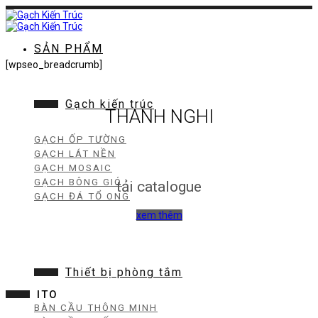
Chuyển
đến
nội
dung
SẢN PHẨM
[wpseo_breadcrumb]
Gạch kiến trúc
THANH NGHI
GẠCH ỐP TƯỜNG
GẠCH LÁT NỀN
GẠCH MOSAIC
GẠCH BÔNG GIÓ
tải catalogue
GẠCH ĐÁ TỔ ONG
xem thêm
Thiết bị phòng tắm
ITO
BÀN CẦU THÔNG MINH