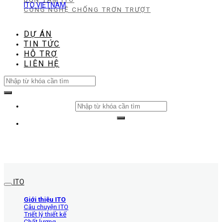
ITO VIETNAM
CÔNG NGHỆ CHỐNG TRƠN TRƯỢT
DỰ ÁN
TIN TỨC
HỖ TRỢ
LIÊN HỆ
Search
for:
Search
for:
ITO
Giới thiệu ITO
Câu chuyện ITO
Triết lý thiết kế
Chất lượng