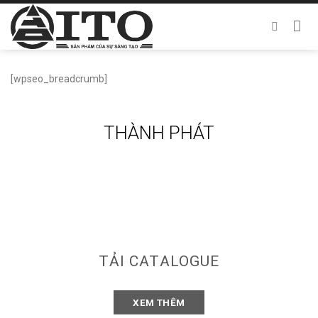
Chuyển
đến
nội
dung
[wpseo_breadcrumb]
THÀNH PHÁT
TẢI CATALOGUE
XEM THÊM