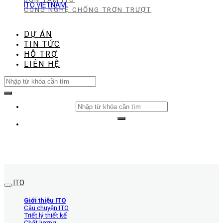
ITO VIETNAM
CÔNG NGHỆ CHỐNG TRƠN TRƯỢT
DỰ ÁN
TIN TỨC
HỖ TRỢ
LIÊN HỆ
Search
for:
Search
for:
ITO
Giới thiệu ITO
Câu chuyện ITO
Triết lý thiết kế
Chất lượng