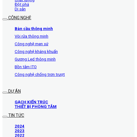
Đột phá
Di sản
CÔNG NGHỆ
Bàn cầu thông minh
Vòi rửa thông minh
Công nghệ men sứ
Công nghệ kháng khuẩn
Gương Led thông minh
Bồn tắm ITO
Công nghệ chống trơn trượt
DỰ ÁN
GẠCH KIẾN TRÚC
THIẾT BỊ PHÒNG TẮM
TIN TỨC
2024
2023
2022