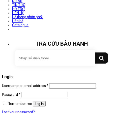
DỰ ÁN
TIN TỨC
HỖ TRỢ
LIÊN HỆ
Hệ thống phân phối
Liên hệ
Catalogue
TRA CỨU BẢO HÀNH
Login
Username or email address
*
Password
*
Remember me
Log in
Lost your password?