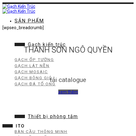
Chuyển
đến
nội
dung
SẢN PHẨM
[wpseo_breadcrumb]
Gạch kiến trúc
THANH SƠN NGÔ QUYỀN
GẠCH ỐP TƯỜNG
GẠCH LÁT NỀN
GẠCH MOSAIC
GẠCH BÔNG GIÓ
tải catalogue
GẠCH ĐÁ TỔ ONG
xem thêm
Thiết bị phòng tắm
ITO
BÀN CẦU THÔNG MINH