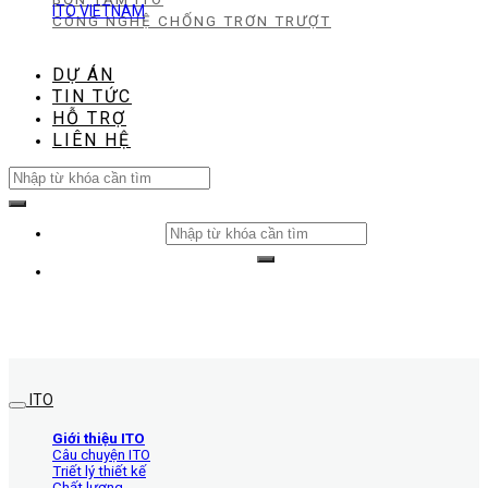
ITO VIETNAM
CÔNG NGHỆ CHỐNG TRƠN TRƯỢT
DỰ ÁN
TIN TỨC
HỖ TRỢ
LIÊN HỆ
Search
for:
Search
for:
ITO
Giới thiệu ITO
Câu chuyện ITO
Triết lý thiết kế
Chất lượng