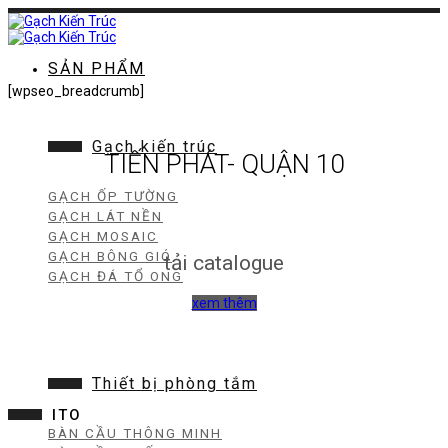
Chuyển
đến
nội
dung
SẢN PHẨM
[wpseo_breadcrumb]
Gạch kiến trúc
TIẾN PHÁT- QUẬN 10
GẠCH ỐP TƯỜNG
GẠCH LÁT NỀN
GẠCH MOSAIC
GẠCH BÔNG GIÓ
tải catalogue
GẠCH ĐÁ TỔ ONG
xem thêm
Thiết bị phòng tắm
ITO
BÀN CẦU THÔNG MINH