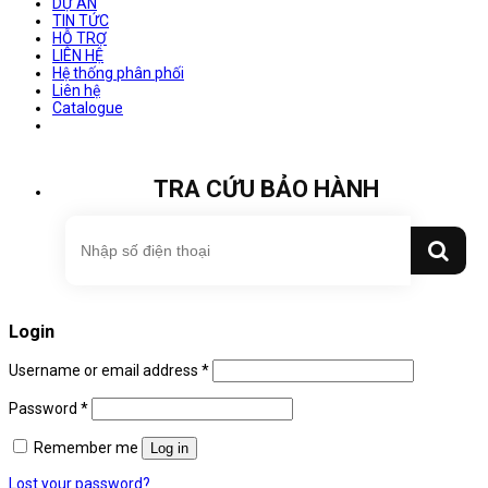
DỰ ÁN
TIN TỨC
HỖ TRỢ
LIÊN HỆ
Hệ thống phân phối
Liên hệ
Catalogue
TRA CỨU BẢO HÀNH
Login
Username or email address
*
Password
*
Remember me
Log in
Lost your password?