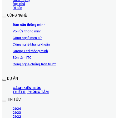
Đột phá
Di sản
CÔNG NGHỆ
Bàn cầu thông minh
Vòi rửa thông minh
Công nghệ men sứ
Công nghệ kháng khuẩn
Gương Led thông minh
Bồn tắm ITO
Công nghệ chống trơn trượt
DỰ ÁN
GẠCH KIẾN TRÚC
THIẾT BỊ PHÒNG TẮM
TIN TỨC
2024
2023
2022