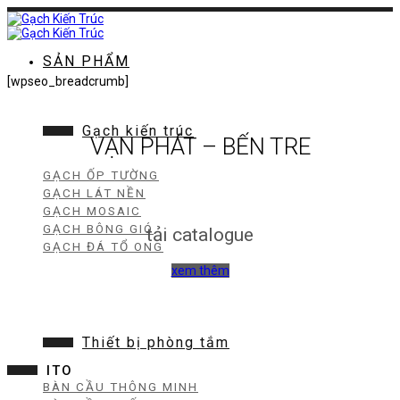
Chuyển
đến
nội
dung
SẢN PHẨM
[wpseo_breadcrumb]
Gạch kiến trúc
VẠN PHÁT – BẾN TRE
GẠCH ỐP TƯỜNG
GẠCH LÁT NỀN
GẠCH MOSAIC
GẠCH BÔNG GIÓ
tải catalogue
GẠCH ĐÁ TỔ ONG
xem thêm
Thiết bị phòng tắm
ITO
BÀN CẦU THÔNG MINH