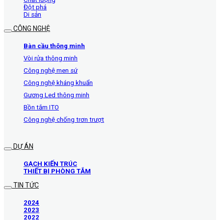
Đột phá
Di sản
CÔNG NGHỆ
Bàn cầu thông minh
Vòi rửa thông minh
Công nghệ men sứ
Công nghệ kháng khuẩn
Gương Led thông minh
Bồn tắm ITO
Công nghệ chống trơn trượt
DỰ ÁN
GẠCH KIẾN TRÚC
THIẾT BỊ PHÒNG TẮM
TIN TỨC
2024
2023
2022