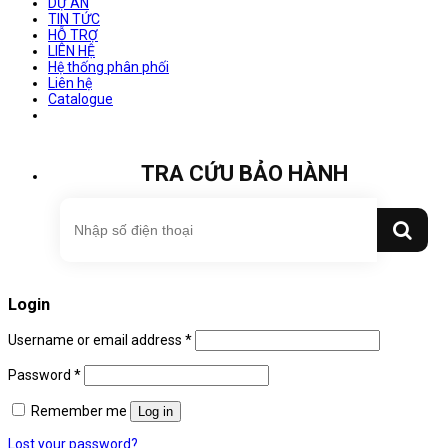
DỰ ÁN
TIN TỨC
HỖ TRỢ
LIÊN HỆ
Hệ thống phân phối
Liên hệ
Catalogue
TRA CỨU BẢO HÀNH
Login
Username or email address
*
Password
*
Remember me
Log in
Lost your password?