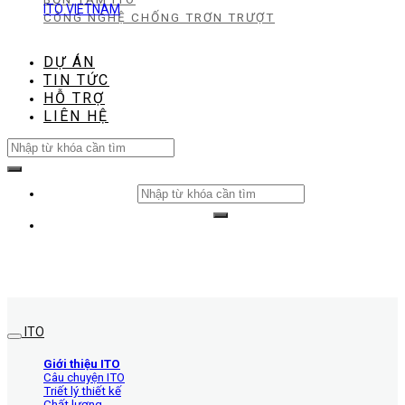
ITO VIETNAM
CÔNG NGHỆ CHỐNG TRƠN TRƯỢT
DỰ ÁN
TIN TỨC
HỖ TRỢ
LIÊN HỆ
Search
for:
Search
for:
ITO
Giới thiệu ITO
Câu chuyện ITO
Triết lý thiết kế
Chất lượng