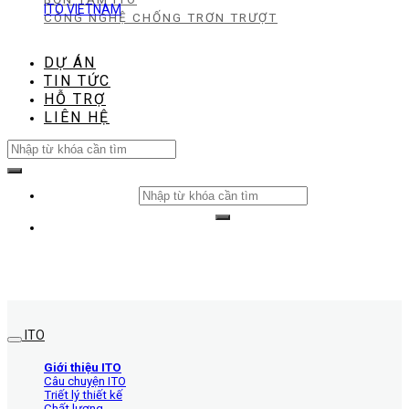
ITO VIETNAM
CÔNG NGHỆ CHỐNG TRƠN TRƯỢT
DỰ ÁN
TIN TỨC
HỖ TRỢ
LIÊN HỆ
Search
for:
Search
for:
ITO
Giới thiệu ITO
Câu chuyện ITO
Triết lý thiết kế
Chất lượng