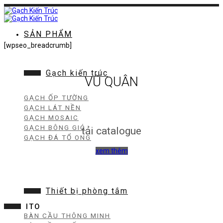
Chuyển
đến
nội
dung
SẢN PHẨM
[wpseo_breadcrumb]
Gạch kiến trúc
VŨ QUÂN
GẠCH ỐP TƯỜNG
GẠCH LÁT NỀN
GẠCH MOSAIC
GẠCH BÔNG GIÓ
tải catalogue
GẠCH ĐÁ TỔ ONG
xem thêm
Thiết bị phòng tắm
ITO
BÀN CẦU THÔNG MINH