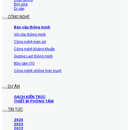
Đột phá
Di sản
CÔNG NGHỆ
Bàn cầu thông minh
Vòi rửa thông minh
Công nghệ men sứ
Công nghệ kháng khuẩn
Gương Led thông minh
Bồn tắm ITO
Công nghệ chống trơn trượt
DỰ ÁN
GẠCH KIẾN TRÚC
THIẾT BỊ PHÒNG TẮM
TIN TỨC
2024
2023
2022