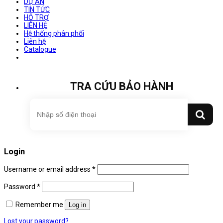
DỰ ÁN
TIN TỨC
HỖ TRỢ
LIÊN HỆ
Hệ thống phân phối
Liên hệ
Catalogue
TRA CỨU BẢO HÀNH
Login
Username or email address
*
Password
*
Remember me
Log in
Lost your password?