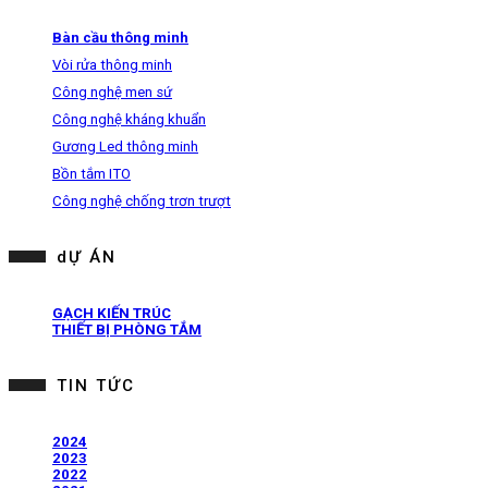
Bàn cầu thông minh
Vòi rửa thông minh
Công nghệ men sứ
Công nghệ kháng khuẩn
Gương Led thông minh
Bồn tắm ITO
Công nghệ chống trơn trượt
dỰ ÁN
GẠCH KIẾN TRÚC
THIẾT BỊ PHÒNG TẮM
TIN TỨC
2024
2023
2022