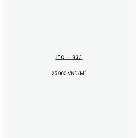
ITO – 833
2
25.000
VND/M