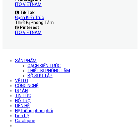
ITO VIETNAM
TikTok
Gạch Kiến Trúc
Thiết Bị Phòng Tắm
Pinterest
ITO VIETNAM
SẢN PHẨM
GẠCH KIẾN TRÚC
THIẾT BỊ PHÒNG TẮM
BỘ SƯU TẬP
VỀ ITO
CÔNG NGHỆ
DỰ ÁN
TIN TỨC
HỖ TRỢ
LIÊN HỆ
Hệ thống phân phối
Liên hệ
Catalogue