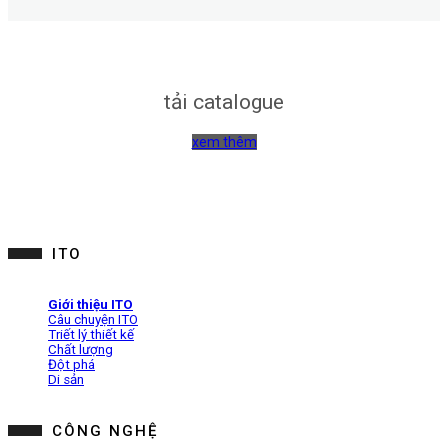
tải catalogue
xem thêm
ITO
Giới thiệu ITO
Câu chuyện ITO
Triết lý thiết kế
Chất lượng
Đột phá
Di sản
CÔNG NGHỆ