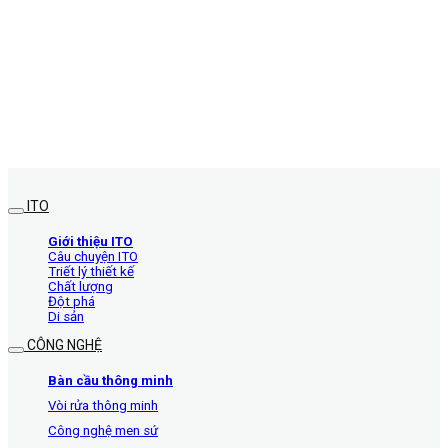
ITO
Giới thiệu ITO
Câu chuyện ITO
Triết lý thiết kế
Chất lượng
Đột phá
Di sản
CÔNG NGHỆ
Bàn cầu thông minh
Vòi rửa thông minh
Công nghệ men sứ