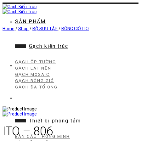
Chuyển
đến
nội
dung
SẢN PHẨM
Home
/
Shop
/
BỘ SƯU TẬP
/
BÔNG GIÓ ITO
Gạch kiến trúc
GẠCH ỐP TƯỜNG
GẠCH LÁT NỀN
GẠCH MOSAIC
GẠCH BÔNG GIÓ
GẠCH ĐÁ TỔ ONG
Thiết bị phòng tắm
ITO – 806
BÀN CẦU THÔNG MINH