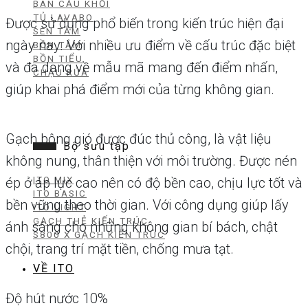
BÀN CẦU KHỐI
TỦ LAVABO
Được sử dụng phổ biến trong kiến trúc hiện đại
SEN TẮM
ngày nay. Với nhiều ưu điểm về cấu trúc đặc biệt
BỒN TẮM
BỒN TIỂU
và đa dạng về mẫu mã mang đến điểm nhấn,
CHẬU RỬA
giúp khai phá điểm mới của từng không gian.
Gạch bông gió được đúc thủ công, là vật liệu
Bộ sưu tập
không nung, thân thiện với môi trường. Được nén
ITO MIX
ép ở áp lực cao nên có độ bền cao, chịu lực tốt và
ITO BASIC
bền vững theo thời gian. Với công dụng giúp lấy
ITO LIGHT
GẠCH THẺ KIẾN TRÚC
ánh sáng cho những không gian bí bách, chật
S800 X GẠCH KIẾN TRÚC
chội, trang trí mặt tiền, chống mưa tạt.
VỀ ITO
Độ hút nước 10%