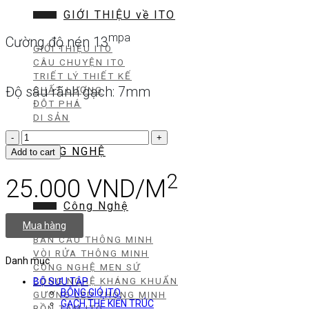
GIỚI THIỆU về ITO
mpa
Cường độ nén 13
GIỚI THIỆU ITO
CÂU CHUYỆN ITO
TRIẾT LÝ THIẾT KẾ
Độ sâu rãnh gạch: 7mm
CHẤT LƯỢNG
ĐỘT PHÁ
DI SẢN
ITO
-
CÔNG NGHỆ
Add to cart
806
quantity
2
25.000
VND/M
Công Nghệ
Mua hàng
BÀN CẦU THÔNG MINH
VÒI RỬA THÔNG MINH
Danh mục
CÔNG NGHỆ MEN SỨ
CÔNG NGHỆ KHÁNG KHUẨN
BỘ SƯU TẬP
BÔNG GIÓ ITO
GƯƠNG LED THÔNG MINH
GẠCH THẺ KIẾN TRÚC
BỒN TẮM ITO