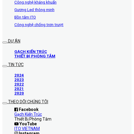
Công nghệ kháng khuẩn
Gương Led thông minh
Bồn tắm ITO
Công nghệ chống trơn trượt
DỰ ÁN
GẠCH KIẾN TRÚC
THIẾT BỊ PHÒNG TẮM
TIN TỨC
2024
2023
2022
2021
2020
THEO DÕI CHÚNG TÔI
Facebook
Gạch Kiến Trúc
Thiết Bị Phòng Tắm
YouTube
ITO VIETNAM
Instagram