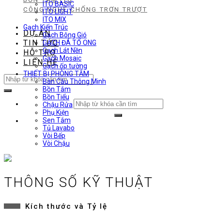
ITO BASIC
CÔNG NGHỆ CHỐNG TRƠN TRƯỢT
ITO LIGHT
ITO MIX
Gạch Kiến Trúc
DỰ ÁN
Gạch Bông Gió
TIN TỨC
GẠCH ĐÁ TỔ ONG
Gạch Lát Nền
HỖ TRỢ
Gạch Mosaic
LIÊN HỆ
Gạch ốp tường
THIẾT BỊ PHÒNG TẮM
Search
Bàn Cầu Thông Minh
for:
Bồn Tắm
Bồn Tiểu
Search
Chậu Rửa
for:
Phụ Kiện
Sen Tắm
Tủ Lavabo
Vòi Bếp
Vòi Chậu
THÔNG SỐ KỸ THUẬT
Kích thước và Tỷ lệ