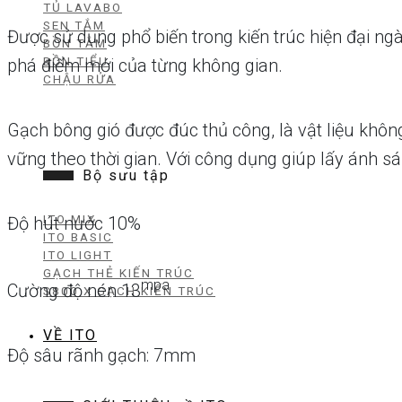
TỦ LAVABO
SEN TẮM
Được sử dụng phổ biến trong kiến trúc hiện đại n
BỒN TẮM
BỒN TIỂU
phá điểm mới của từng không gian.
CHẬU RỬA
Gạch bông gió được đúc thủ công, là vật liệu không
vững theo thời gian. Với công dụng giúp lấy ánh sá
Bộ sưu tập
ITO MIX
Độ hút nước 10%
ITO BASIC
ITO LIGHT
GẠCH THẺ KIẾN TRÚC
mpa
Cường độ nén 13
S800 X GẠCH KIẾN TRÚC
VỀ ITO
Độ sâu rãnh gạch: 7mm