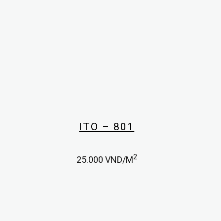
ITO – 801
2
25.000
VND/M