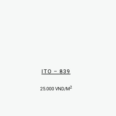
ITO – 839
2
25.000
VND/M