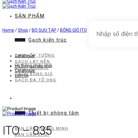
dung
SẢN PHẨM
Home
/
Shop
/
BỘ SƯU TẬP
/
BÔNG GIÓ ITO
Gạch kiến trúc
GẠCH ỐP TƯỜNG
Catalogue
GẠCH LÁT NỀN
Hệ thống phân phối
GẠCH MOSAIC
Catalogue
GẠCH BÔNG GIÓ
Liên hệ
GẠCH ĐÁ TỔ ONG
Thiết bị phòng tắm
ITO – 835
BÀN CẦU THÔNG MINH
BÀN CẦU KHỐI