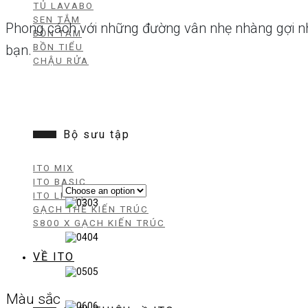
TỦ LAVABO
SEN TẮM
Phong cách với những đường vân nhẹ nhàng gợi nhớ
BỒN TẮM
BỒN TIỂU
bạn.
CHẬU RỬA
Bộ sưu tập
ITO MIX
ITO BASIC
ITO LIGHT
03
GẠCH THẺ KIẾN TRÚC
S800 X GẠCH KIẾN TRÚC
04
VỀ ITO
05
Màu sắc
06