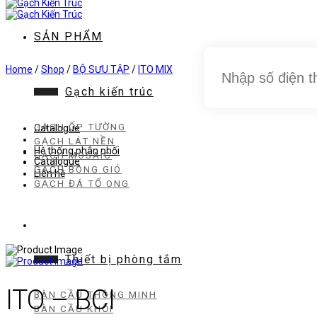
dung
SẢN PHẨM
Home
/
Shop
/
BỘ SƯU TẬP
/
ITO MIX
Gạch kiến trúc
GẠCH ỐP TƯỜNG
Catalogue
GẠCH LÁT NỀN
Hệ thống phân phối
GẠCH MOSAIC
Catalogue
GẠCH BÔNG GIÓ
Liên hệ
GẠCH ĐÁ TỔ ONG
Thiết bị phòng tắm
ITO – BCI
BÀN CẦU THÔNG MINH
BÀN CẦU KHỐI