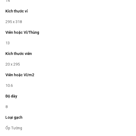
14
Kích thước vỉ
295 x 318
Viên hoặc Vỉ/Thùng
13
Kích thước viên
20 x 295
Viên hoặc Vỉ/m2
10.6
Độ dày
8
Loại gạch
Ốp Tường