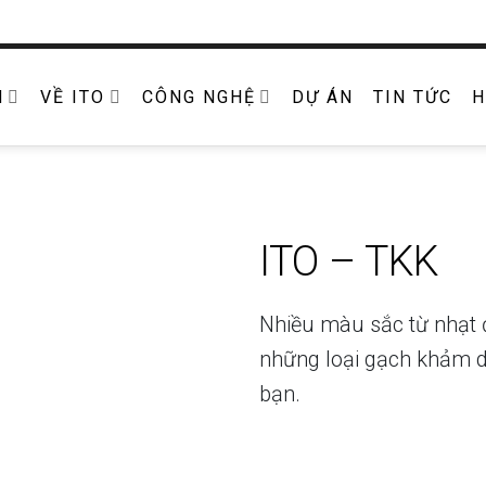
M
VỀ ITO
CÔNG NGHỆ
DỰ ÁN
TIN TỨC
H
ITO – TKK
Nhiều màu sắc từ nhạt 
những loại gạch khảm d
bạn.