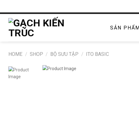
Chuyển
đến
nội
dung
SẢN PHẨ
HOME
/
SHOP
/
BỘ SƯU TẬP
/
ITO BASIC