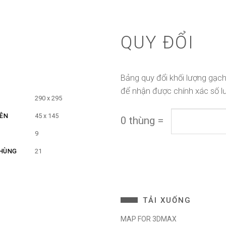
QUY ĐỔI
Bảng quy đổi khối lượng gạch
để nhận được chính xác số l
Ỉ
290 x 295
IÊN
45 x 145
0
thùng
=
9
THÙNG
21
TẢI XUỐNG
MAP FOR 3DMAX