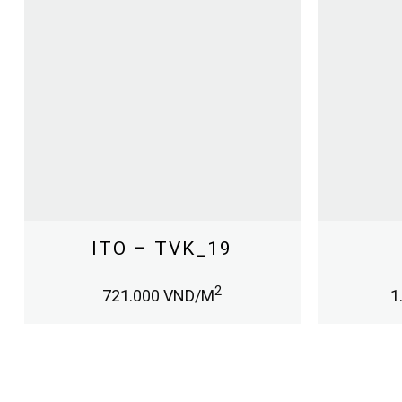
ITO – TVK_19
2
721.000
VND/M
1