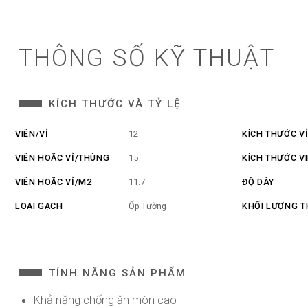
THÔNG SỐ KỸ THUẬT
KÍCH THƯỚC VÀ TỶ LỆ
VIÊN/VỈ
12
KÍCH THƯỚC V
VIÊN HOẶC VỈ/THÙNG
15
KÍCH THƯỚC V
VIÊN HOẶC VỈ/M2
11.7
ĐỘ DÀY
LOẠI GẠCH
Ốp Tường
KHỐI LƯỢNG 
TÍNH NĂNG SẢN PHẨM
Khả năng chống ăn mòn cao