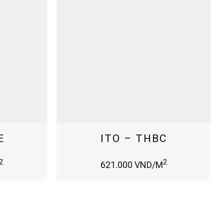
E
ITO – THBC
2
2
621.000
VND/M