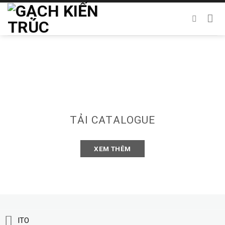
Chuyển
đến
nội
dung
TẢI CATALOGUE
XEM THÊM
ITO