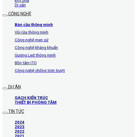
Đột phá
Di sản
CÔNG NGHỆ
Bàn cầu thông minh
Vòi rửa thông minh
Công nghệ men sứ
Công nghệ kháng khuẩn
Gương Led thông minh
Bồn tắm ITO
Công nghệ chống trơn trượt
DỰ ÁN
GẠCH KIẾN TRÚC
THIẾT BỊ PHÒNG TẮM
TIN TỨC
2024
2023
2022
2021