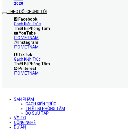
2020
THEO DÕI CHÚNG TÔI
Facebook
Gạch Kiến Trúc
Thiết Bị Phòng Tắm
YouTube
ITO VIETNAM
Instagram
ITO VIETNAM
TikTok
Gạch Kiến Trúc
Thiết Bị Phòng Tắm
Pinterest
ITO VIETNAM
SẢN PHẨM
GẠCH KIẾN TRÚC
THIẾT BỊ PHÒNG TẮM
BỘ SƯU TẬP
VỀ ITO
CÔNG NGHỆ
DỰ ÁN