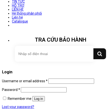
TIN TỨC
HỖ TRỢ
LIÊN HỆ
Hệ thống phân phối
Liên hệ
Catalogue
TRA CỨU BẢO HÀNH
Login
Username or email address
*
Password
*
Remember me
Log in
Lost your password?