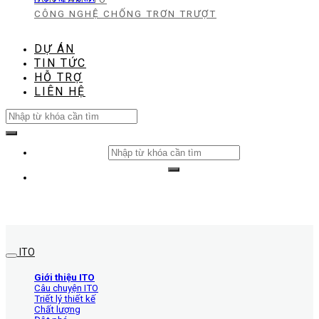
CÔNG NGHỆ CHỐNG TRƠN TRƯỢT
DỰ ÁN
TIN TỨC
HỖ TRỢ
LIÊN HỆ
Search
for:
Search
for:
ITO
Giới thiệu ITO
Câu chuyện ITO
Triết lý thiết kế
Chất lượng