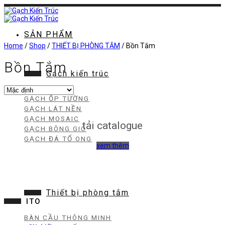
Chuyển
đến
nội
dung
SẢN PHẨM
Home
/
Shop
/
THIẾT BỊ PHÒNG TẮM
/
Bồn Tắm
Bồn Tắm
Gạch kiến trúc
GẠCH ỐP TƯỜNG
GẠCH LÁT NỀN
GẠCH MOSAIC
tải catalogue
GẠCH BÔNG GIÓ
GẠCH ĐÁ TỔ ONG
xem thêm
Thiết bị phòng tắm
ITO
BÀN CẦU THÔNG MINH