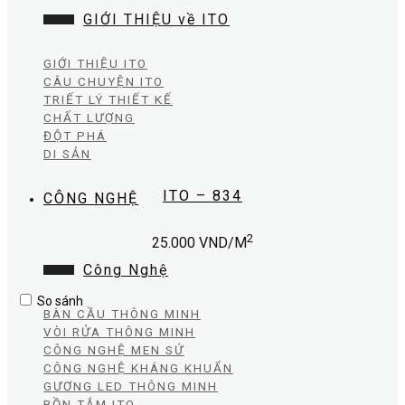
GIỚI THIỆU về ITO
GIỚI THIỆU ITO
CÂU CHUYỆN ITO
TRIẾT LÝ THIẾT KẾ
CHẤT LƯỢNG
ĐỘT PHÁ
DI SẢN
ITO – 834
CÔNG NGHỆ
2
25.000
VND/M
Công Nghệ
So sánh
BÀN CẦU THÔNG MINH
VÒI RỬA THÔNG MINH
CÔNG NGHỆ MEN SỨ
CÔNG NGHỆ KHÁNG KHUẨN
GƯƠNG LED THÔNG MINH
BỒN TẮM ITO