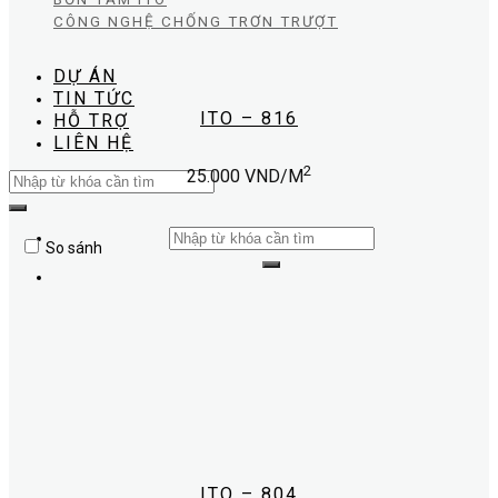
CÔNG NGHỆ CHỐNG TRƠN TRƯỢT
DỰ ÁN
TIN TỨC
ITO – 816
HỖ TRỢ
LIÊN HỆ
2
25.000
VND/M
Search
for:
Search
So sánh
for:
ITO – 804