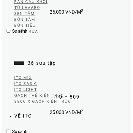
BÀN CẦU KHỐI
TỦ LAVABO
2
25.000
VND/M
SEN TẮM
BỒN TẮM
BỒN TIỂU
So sánh
CHẬU RỬA
Bộ sưu tập
ITO MIX
ITO BASIC
ITO LIGHT
GẠCH THẺ KIẾN TRÚC
ITO – 809
S800 X GẠCH KIẾN TRÚC
2
25.000
VND/M
VỀ ITO
So sánh