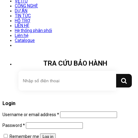
VỀ ITO
CÔNG NGHỆ
DỰ ÁN
TIN TỨC
HỖ TRỢ
LIÊN HỆ
Hệ thống phân phối
Liên hệ
Catalogue
TRA CỨU BẢO HÀNH
Login
Username or email address
*
Password
*
Remember me
Log in