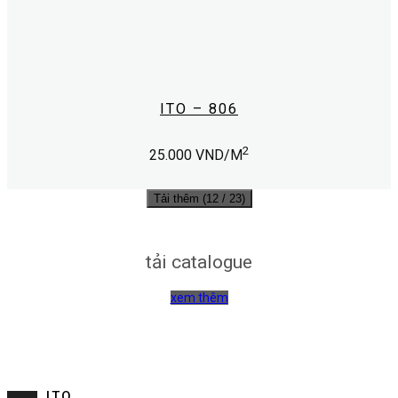
ITO – 806
2
25.000
VND/M
Tải thêm
(
12
/ 23)
tải catalogue
xem thêm
ITO