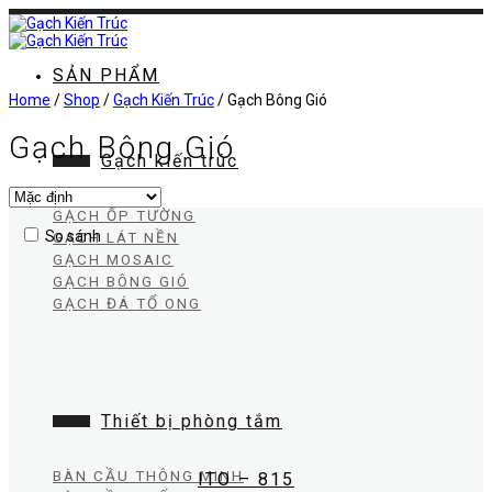
Chuyển
đến
nội
dung
SẢN PHẨM
Home
/
Shop
/
Gạch Kiến Trúc
/
Gạch Bông Gió
Gạch Bông Gió
Gạch kiến trúc
GẠCH ỐP TƯỜNG
So sánh
GẠCH LÁT NỀN
GẠCH MOSAIC
GẠCH BÔNG GIÓ
GẠCH ĐÁ TỔ ONG
Thiết bị phòng tắm
BÀN CẦU THÔNG MINH
ITO – 815