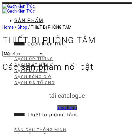
Chuyển
đến
nội
dung
SẢN PHẨM
Home
/
Shop
/
THIẾT BỊ PHÒNG TẮM
THIẾT BỊ PHÒNG TẮM
Gạch kiến trúc
GẠCH ỐP TƯỜNG
Các sản phẩm nổi bật
GẠCH LÁT NỀN
GẠCH MOSAIC
GẠCH BÔNG GIÓ
GẠCH ĐÁ TỔ ONG
tải catalogue
xem thêm
Thiết bị phòng tắm
BÀN CẦU THÔNG MINH