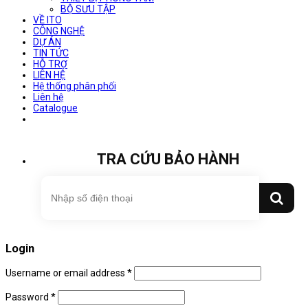
BỘ SƯU TẬP
VỀ ITO
CÔNG NGHỆ
DỰ ÁN
TIN TỨC
HỖ TRỢ
LIÊN HỆ
Hệ thống phân phối
Liên hệ
Catalogue
TRA CỨU BẢO HÀNH
Login
Username or email address
*
Password
*