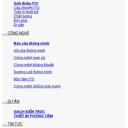
Giới thiệu ITO
Câu chuyện ITO
Triết lý thiết kế
Chất lượng
Đột phá
Di sản
CÔNG NGHỆ
Bàn cầu thông minh
Vòi rửa thông minh
Công nghệ men sứ
Công nghệ kháng khuẩn
Gương Led thông minh
Bồn tắm ITO
Công nghệ chống trơn trượt
DỰ ÁN
GẠCH KIẾN TRÚC
THIẾT BỊ PHÒNG TẮM
TIN TỨC