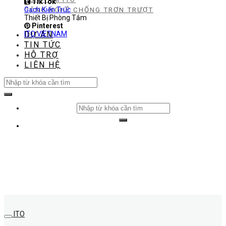
TikTok
CÔNG NGHỆ CHỐNG TRƠN TRƯỢT
Gạch Kiến Trúc
Thiết Bị Phòng Tắm
Pinterest
DỰ ÁN
ITO VIETNAM
TIN TỨC
HỖ TRỢ
LIÊN HỆ
Search
for:
Search
for:
ITO