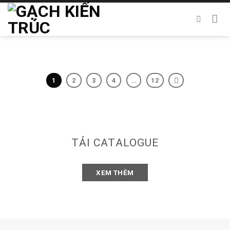
Chuyển
đến
nội
dung
1
2
3
4
…
12
TẢI CATALOGUE
XEM THÊM