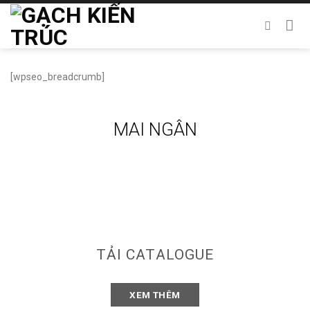
Chuyển
đến
nội
dung
[wpseo_breadcrumb]
MAI NGÂN
TẢI CATALOGUE
XEM THÊM