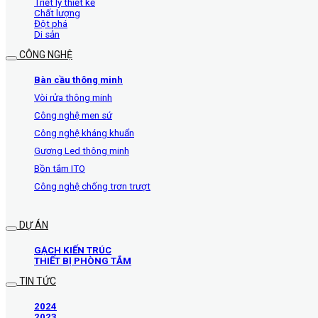
Triết lý thiết kế
Chất lượng
Đột phá
Di sản
CÔNG NGHỆ
Bàn cầu thông minh
Vòi rửa thông minh
Công nghệ men sứ
Công nghệ kháng khuẩn
Gương Led thông minh
Bồn tắm ITO
Công nghệ chống trơn trượt
DỰ ÁN
GẠCH KIẾN TRÚC
THIẾT BỊ PHÒNG TẮM
TIN TỨC
2024
2023