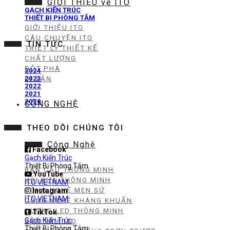
GIỚI THIỆU về ITO
GẠCH KIẾN TRÚC
THIẾT BỊ PHÒNG TẮM
GIỚI THIỆU ITO
CÂU CHUYỆN ITO
TIN TỨC
TRIẾT LÝ THIẾT KẾ
CHẤT LƯỢNG
ĐỘT PHÁ
2024
2023
DI SẢN
2022
2021
2020
CÔNG NGHỆ
THEO DÕI CHÚNG TÔI
Công Nghệ
Facebook
Gạch Kiến Trúc
Thiết Bị Phòng Tắm
BÀN CẦU THÔNG MINH
YouTube
VÒI RỬA THÔNG MINH
ITO VIETNAM
CÔNG NGHỆ MEN SỨ
Instagram
ITO VIETNAM
CÔNG NGHỆ KHÁNG KHUẨN
GƯƠNG LED THÔNG MINH
TikTok
Gạch Kiến Trúc
BỒN TẮM ITO
Thiết Bị Phòng Tắm