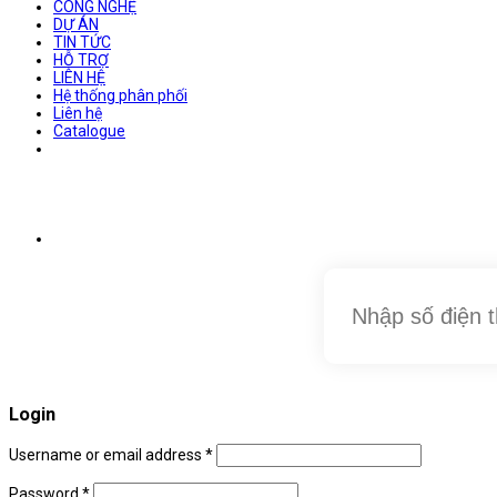
CÔNG NGHỆ
DỰ ÁN
TIN TỨC
HỖ TRỢ
LIÊN HỆ
Hệ thống phân phối
Liên hệ
Catalogue
Login
Username or email address
*
Password
*