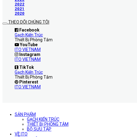
2022
2021
2020
THEO DÕI CHÚNG TÔI
Facebook
Gạch Kiến Trúc
Thiết Bị Phòng Tắm
YouTube
ITO VIETNAM
Instagram
ITO VIETNAM
TikTok
Gạch Kiến Trúc
Thiết Bị Phòng Tắm
Pinterest
ITO VIETNAM
SẢN PHẨM
GẠCH KIẾN TRÚC
THIẾT BỊ PHÒNG TẮM
BỘ SƯU TẬP
VỀ ITO