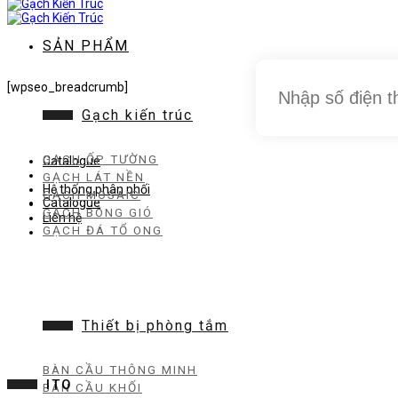
dung
SẢN PHẨM
[wpseo_breadcrumb]
Gạch kiến trúc
GẠCH ỐP TƯỜNG
Catalogue
GẠCH LÁT NỀN
Hệ thống phân phối
GẠCH MOSAIC
Catalogue
GẠCH BÔNG GIÓ
Liên hệ
GẠCH ĐÁ TỔ ONG
Thiết bị phòng tắm
BÀN CẦU THÔNG MINH
ITO
BÀN CẦU KHỐI