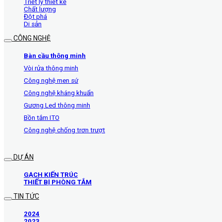
Triết lý thiết kế
Chất lượng
Đột phá
Di sản
CÔNG NGHỆ
Bàn cầu thông minh
Vòi rửa thông minh
Công nghệ men sứ
Công nghệ kháng khuẩn
Gương Led thông minh
Bồn tắm ITO
Công nghệ chống trơn trượt
DỰ ÁN
GẠCH KIẾN TRÚC
THIẾT BỊ PHÒNG TẮM
TIN TỨC
2024
2023