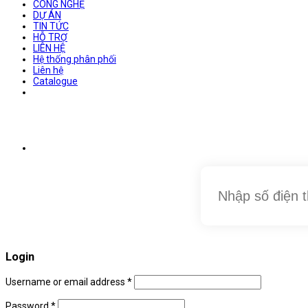
CÔNG NGHỆ
DỰ ÁN
TIN TỨC
HỖ TRỢ
LIÊN HỆ
Hệ thống phân phối
Liên hệ
Catalogue
Login
Username or email address
*
Password
*