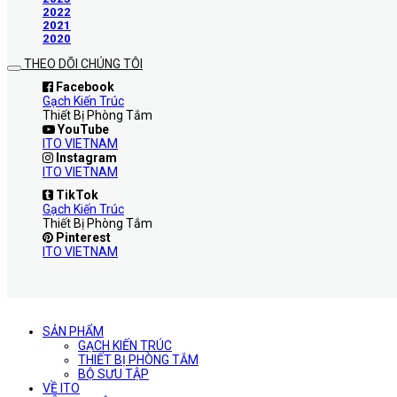
2022
2021
2020
THEO DÕI CHÚNG TÔI
Facebook
Gạch Kiến Trúc
Thiết Bị Phòng Tắm
YouTube
ITO VIETNAM
Instagram
ITO VIETNAM
TikTok
Gạch Kiến Trúc
Thiết Bị Phòng Tắm
Pinterest
ITO VIETNAM
SẢN PHẨM
GẠCH KIẾN TRÚC
THIẾT BỊ PHÒNG TẮM
BỘ SƯU TẬP
VỀ ITO