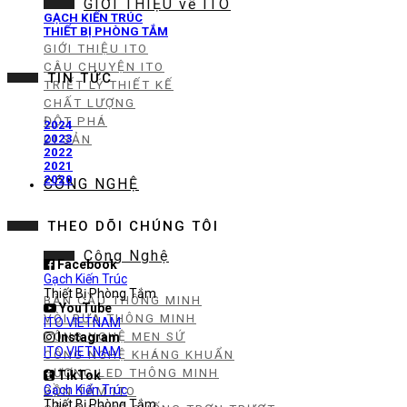
GIỚI THIỆU về ITO
GẠCH KIẾN TRÚC
THIẾT BỊ PHÒNG TẮM
GIỚI THIỆU ITO
CÂU CHUYỆN ITO
TIN TỨC
TRIẾT LÝ THIẾT KẾ
CHẤT LƯỢNG
ĐỘT PHÁ
2024
2023
DI SẢN
2022
2021
2020
CÔNG NGHỆ
THEO DÕI CHÚNG TÔI
Công Nghệ
Facebook
Gạch Kiến Trúc
Thiết Bị Phòng Tắm
BÀN CẦU THÔNG MINH
YouTube
VÒI RỬA THÔNG MINH
ITO VIETNAM
CÔNG NGHỆ MEN SỨ
Instagram
ITO VIETNAM
CÔNG NGHỆ KHÁNG KHUẨN
GƯƠNG LED THÔNG MINH
TikTok
Gạch Kiến Trúc
BỒN TẮM ITO
Thiết Bị Phòng Tắm