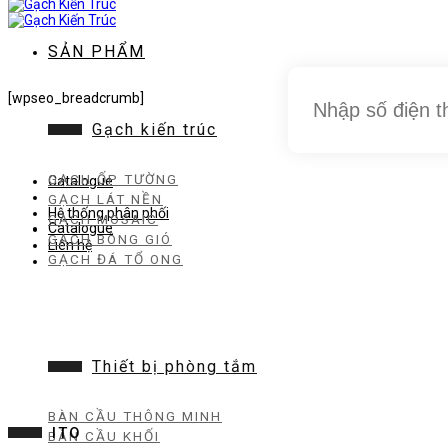
dung
SẢN PHẨM
[wpseo_breadcrumb]
Gạch kiến trúc
GẠCH ỐP TƯỜNG
Catalogue
GẠCH LÁT NỀN
Hệ thống phân phối
GẠCH MOSAIC
Catalogue
GẠCH BÔNG GIÓ
Liên hệ
GẠCH ĐÁ TỔ ONG
Thiết bị phòng tắm
BÀN CẦU THÔNG MINH
ITO
BÀN CẦU KHỐI