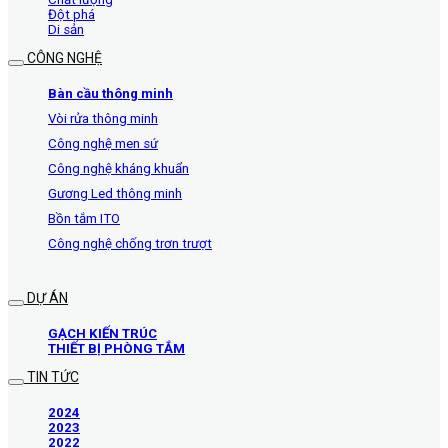
Đột phá
Di sản
CÔNG NGHỆ
Bàn cầu thông minh
Vòi rửa thông minh
Công nghệ men sứ
Công nghệ kháng khuẩn
Gương Led thông minh
Bồn tắm ITO
Công nghệ chống trơn trượt
DỰ ÁN
GẠCH KIẾN TRÚC
THIẾT BỊ PHÒNG TẮM
TIN TỨC
2024
2023
2022