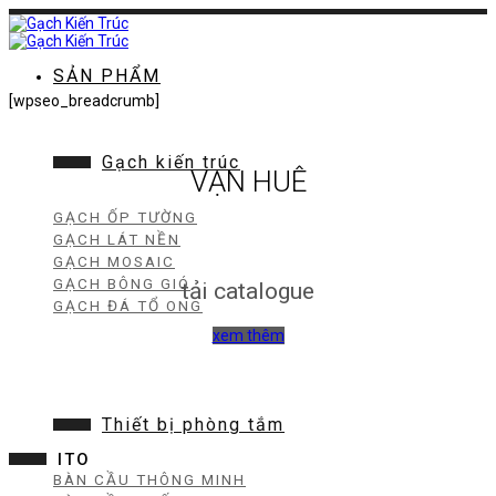
Chuyển
đến
nội
dung
SẢN PHẨM
[wpseo_breadcrumb]
Gạch kiến trúc
VẠN HUÊ
GẠCH ỐP TƯỜNG
GẠCH LÁT NỀN
GẠCH MOSAIC
GẠCH BÔNG GIÓ
tải catalogue
GẠCH ĐÁ TỔ ONG
xem thêm
Thiết bị phòng tắm
ITO
BÀN CẦU THÔNG MINH