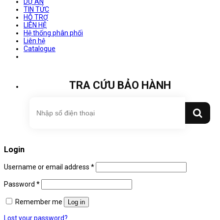
DỰ ÁN
TIN TỨC
HỖ TRỢ
LIÊN HỆ
Hệ thống phân phối
Liên hệ
Catalogue
TRA CỨU BẢO HÀNH
Login
Username or email address
*
Password
*
Remember me
Log in
Lost your password?