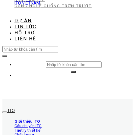
ITO VIETNAM
CÔNG NGHỆ CHỐNG TRƠN TRƯỢT
DỰ ÁN
TIN TỨC
HỖ TRỢ
LIÊN HỆ
Search
for:
Search
for:
ITO
Giới thiệu ITO
Câu chuyện ITO
Triết lý thiết kế
Chất lượng