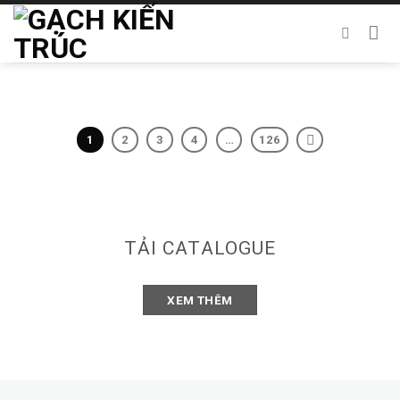
Chuyển
đến
nội
dung
1
2
3
4
…
126
TẢI CATALOGUE
XEM THÊM