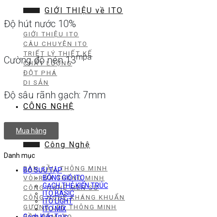
GIỚI THIỆU về ITO
Độ hút nước 10%
GIỚI THIỆU ITO
CÂU CHUYỆN ITO
TRIẾT LÝ THIẾT KẾ
mpa
Cường độ nén 13
CHẤT LƯỢNG
ĐỘT PHÁ
DI SẢN
Độ sâu rãnh gạch: 7mm
CÔNG NGHỆ
Mua hàng
Công Nghệ
Danh mục
BÀN CẦU THÔNG MINH
BỘ SƯU TẬP
BÔNG GIÓ ITO
VÒI RỬA THÔNG MINH
GẠCH THẺ KIẾN TRÚC
CÔNG NGHỆ MEN SỨ
ITO BASIC
CÔNG NGHỆ KHÁNG KHUẨN
ITO LIGHT
GƯƠNG LED THÔNG MINH
ITO MIX
Gạch Kiến Trúc
BỒN TẮM ITO