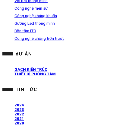
Vòi rửa thông minh
Công nghệ men sứ
Công nghệ kháng khuẩn
Gương Led thông minh
Bồn tắm ITO
Công nghệ chống trơn trượt
dỰ ÁN
GẠCH KIẾN TRÚC
THIẾT BỊ PHÒNG TẮM
TIN TỨC
2024
2023
2022
2021
2020