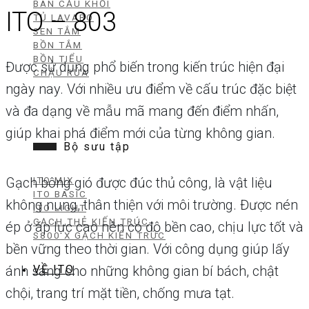
BÀN CẦU KHỐI
ITO – 803
TỦ LAVABO
SEN TẮM
BỒN TẮM
BỒN TIỂU
Được sử dụng phổ biến trong kiến trúc hiện đại
CHẬU RỬA
ngày nay. Với nhiều ưu điểm về cấu trúc đặc biệt
và đa dạng về mẫu mã mang đến điểm nhấn,
giúp khai phá điểm mới của từng không gian.
Bộ sưu tập
Gạch bông gió được đúc thủ công, là vật liệu
ITO MIX
ITO BASIC
không nung, thân thiện với môi trường. Được nén
ITO LIGHT
GẠCH THẺ KIẾN TRÚC
ép ở áp lực cao nên có độ bền cao, chịu lực tốt và
S800 X GẠCH KIẾN TRÚC
bền vững theo thời gian. Với công dụng giúp lấy
ánh sáng cho những không gian bí bách, chật
VỀ ITO
chội, trang trí mặt tiền, chống mưa tạt.