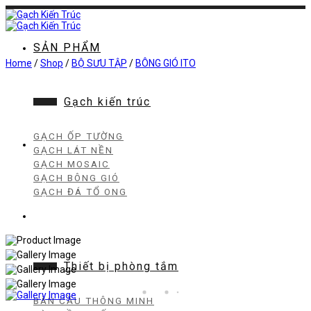
Chuyển
đến
nội
dung
SẢN PHẨM
Home
/
Shop
/
BỘ SƯU TẬP
/
BÔNG GIÓ ITO
Gạch kiến trúc
GẠCH ỐP TƯỜNG
GẠCH LÁT NỀN
GẠCH MOSAIC
GẠCH BÔNG GIÓ
GẠCH ĐÁ TỔ ONG
Thiết bị phòng tắm
BÀN CẦU THÔNG MINH