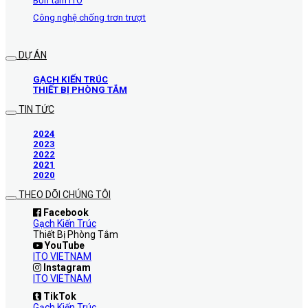
Bồn tắm ITO
Công nghệ chống trơn trượt
DỰ ÁN
GẠCH KIẾN TRÚC
THIẾT BỊ PHÒNG TẮM
TIN TỨC
2024
2023
2022
2021
2020
THEO DÕI CHÚNG TÔI
Facebook
Gạch Kiến Trúc
Thiết Bị Phòng Tắm
YouTube
ITO VIETNAM
Instagram
ITO VIETNAM
TikTok
Gạch Kiến Trúc