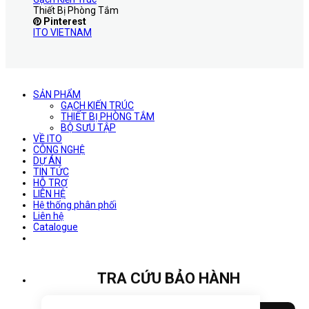
Thiết Bị Phòng Tắm
Pinterest
ITO VIETNAM
SẢN PHẨM
GẠCH KIẾN TRÚC
THIẾT BỊ PHÒNG TẮM
BỘ SƯU TẬP
VỀ ITO
CÔNG NGHỆ
DỰ ÁN
TIN TỨC
HỖ TRỢ
LIÊN HỆ
Hệ thống phân phối
Liên hệ
Catalogue
TRA CỨU BẢO HÀNH