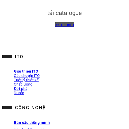
tải catalogue
xem thêm
ITO
Giới thiệu ITO
Câu chuyện ITO
Triết lý thiết kế
Chất lượng
Đột phá
Di sản
CÔNG NGHỆ
Bàn cầu thông minh