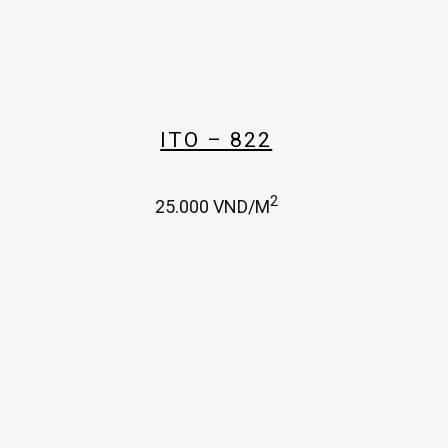
ITO – 822
2
25.000
VND/M