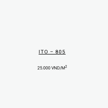
ITO – 805
2
25.000
VND/M