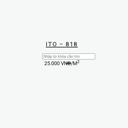
ITO – 818
Search
for:
2
25.000
VND/M