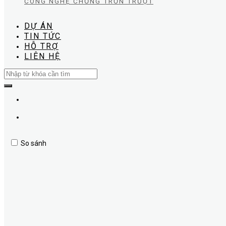
CÔNG NGHỆ CHỐNG TRƠN TRƯỢT
DỰ ÁN
TIN TỨC
HỖ TRỢ
LIÊN HỆ
Search
for:
So sánh