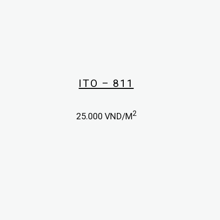
ITO – 811
2
25.000
VND/M