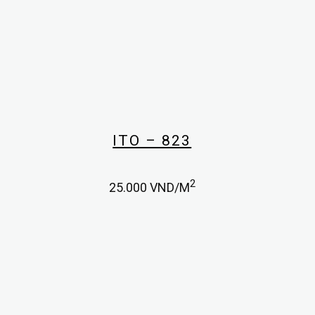
ITO – 823
2
25.000
VND/M