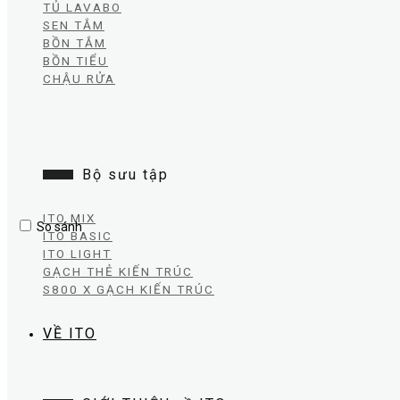
TỦ LAVABO
SEN TẮM
BỒN TẮM
BỒN TIỂU
CHẬU RỬA
Bộ sưu tập
ITO MIX
So sánh
ITO BASIC
ITO LIGHT
GẠCH THẺ KIẾN TRÚC
S800 X GẠCH KIẾN TRÚC
VỀ ITO