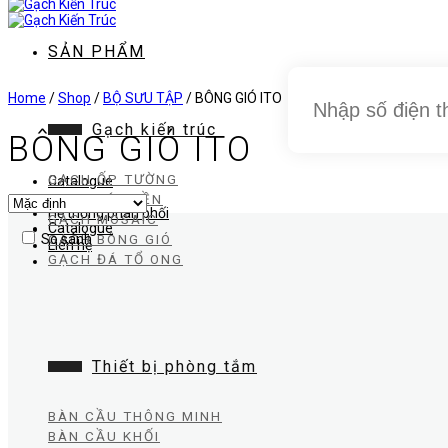
dung
SẢN PHẨM
Home
/
Shop
/
BỘ SƯU TẬP
/
BÔNG GIÓ ITO
Gạch kiến trúc
BÔNG GIÓ ITO
GẠCH ỐP TƯỜNG
Catalogue
GẠCH LÁT NỀN
Hệ thống phân phối
GẠCH MOSAIC
Catalogue
GẠCH BÔNG GIÓ
So sánh
Liên hệ
GẠCH ĐÁ TỔ ONG
Thiết bị phòng tắm
BÀN CẦU THÔNG MINH
BÀN CẦU KHỐI