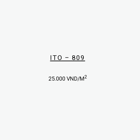
ITO – 809
2
25.000
VND/M