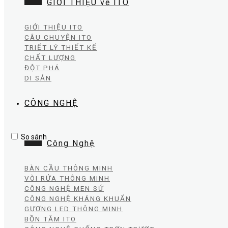
GIỚI THIỆU về ITO
GIỚI THIỆU ITO
CÂU CHUYỆN ITO
TRIẾT LÝ THIẾT KẾ
CHẤT LƯỢNG
ĐỘT PHÁ
DI SẢN
CÔNG NGHỆ
So sánh
Công Nghệ
BÀN CẦU THÔNG MINH
VÒI RỬA THÔNG MINH
CÔNG NGHỆ MEN SỨ
CÔNG NGHỆ KHÁNG KHUẨN
GƯƠNG LED THÔNG MINH
BỒN TẮM ITO