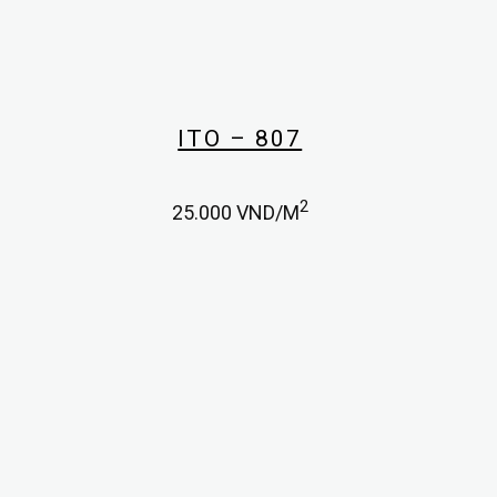
ITO – 807
2
25.000
VND/M