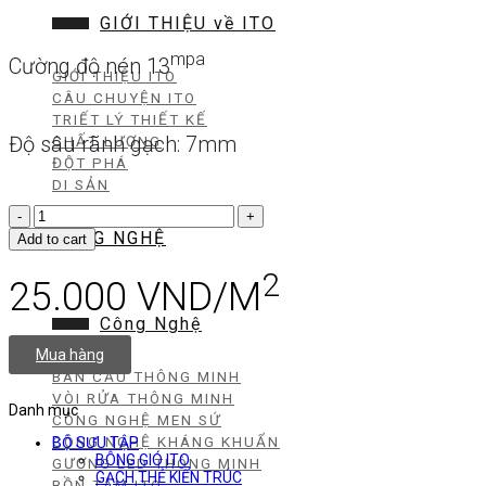
GIỚI THIỆU về ITO
mpa
Cường độ nén 13
GIỚI THIỆU ITO
CÂU CHUYỆN ITO
TRIẾT LÝ THIẾT KẾ
Độ sâu rãnh gạch: 7mm
CHẤT LƯỢNG
ĐỘT PHÁ
DI SẢN
ITO
-
CÔNG NGHỆ
Add to cart
811
quantity
2
25.000
VND/M
Công Nghệ
Mua hàng
BÀN CẦU THÔNG MINH
VÒI RỬA THÔNG MINH
Danh mục
CÔNG NGHỆ MEN SỨ
CÔNG NGHỆ KHÁNG KHUẨN
BỘ SƯU TẬP
BÔNG GIÓ ITO
GƯƠNG LED THÔNG MINH
GẠCH THẺ KIẾN TRÚC
BỒN TẮM ITO