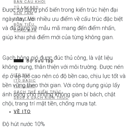
BÀN CẦU KHỐI
TỦ LAVABO
Được sử dụng phổ biến trong kiến trúc hiện đại
SEN TẮM
ngày nay. Với nhiều ưu điểm về cấu trúc đặc biệt
BỒN TẮM
BỒN TIỂU
và đa dạng về mẫu mã mang đến điểm nhấn,
CHẬU RỬA
giúp khai phá điểm mới của từng không gian.
Gạch bông gió được đúc thủ công, là vật liệu
Bộ sưu tập
không nung, thân thiện với môi trường. Được nén
ITO MIX
ép ở áp lực cao nên có độ bền cao, chịu lực tốt và
ITO BASIC
bền vững theo thời gian. Với công dụng giúp lấy
ITO LIGHT
GẠCH THẺ KIẾN TRÚC
ánh sáng cho những không gian bí bách, chật
S800 X GẠCH KIẾN TRÚC
chội, trang trí mặt tiền, chống mưa tạt.
VỀ ITO
Độ hút nước 10%