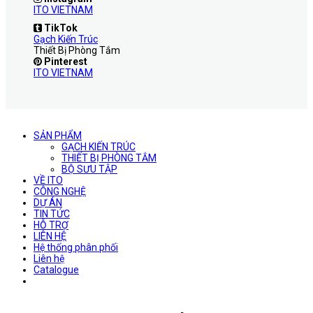
ITO VIETNAM
TikTok
Gạch Kiến Trúc
Thiết Bị Phòng Tắm
Pinterest
ITO VIETNAM
SẢN PHẨM
GẠCH KIẾN TRÚC
THIẾT BỊ PHÒNG TẮM
BỘ SƯU TẬP
VỀ ITO
CÔNG NGHỆ
DỰ ÁN
TIN TỨC
HỖ TRỢ
LIÊN HỆ
Hệ thống phân phối
Liên hệ
Catalogue