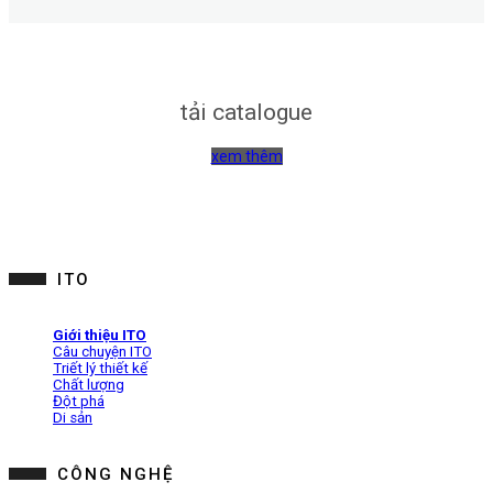
tải catalogue
xem thêm
ITO
Giới thiệu ITO
Câu chuyện ITO
Triết lý thiết kế
Chất lượng
Đột phá
Di sản
CÔNG NGHỆ