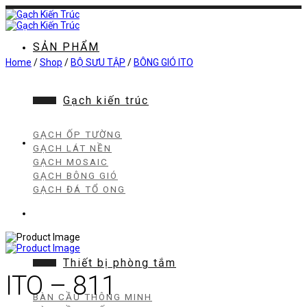
Chuyển
đến
nội
dung
SẢN PHẨM
Home
/
Shop
/
BỘ SƯU TẬP
/
BÔNG GIÓ ITO
Gạch kiến trúc
GẠCH ỐP TƯỜNG
GẠCH LÁT NỀN
GẠCH MOSAIC
GẠCH BÔNG GIÓ
GẠCH ĐÁ TỔ ONG
Thiết bị phòng tắm
ITO – 811
BÀN CẦU THÔNG MINH