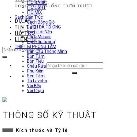
ITO BASIC
CÔNG NGHỆ CHỐNG TRƠN TRƯỢT
ITO LIGHT
ITO MIX
Gạch Kiến Trúc
DỰ ÁN
Gạch Bông Gió
TIN TỨC
GẠCH ĐÁ TỔ ONG
Gạch Lát Nền
HỖ TRỢ
Gạch Mosaic
LIÊN HỆ
Gạch ốp tường
THIẾT BỊ PHÒNG TẮM
Search
Bàn Cầu Thông Minh
for:
Bồn Tắm
Bồn Tiểu
Search
Chậu Rửa
for:
Phụ Kiện
Sen Tắm
Tủ Lavabo
Vòi Bếp
Vòi Chậu
THÔNG SỐ KỸ THUẬT
Kích thước và Tỷ lệ