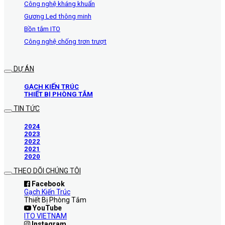
Công nghệ kháng khuẩn
Gương Led thông minh
Bồn tắm ITO
Công nghệ chống trơn trượt
DỰ ÁN
GẠCH KIẾN TRÚC
THIẾT BỊ PHÒNG TẮM
TIN TỨC
2024
2023
2022
2021
2020
THEO DÕI CHÚNG TÔI
Facebook
Gạch Kiến Trúc
Thiết Bị Phòng Tắm
YouTube
ITO VIETNAM
Instagram