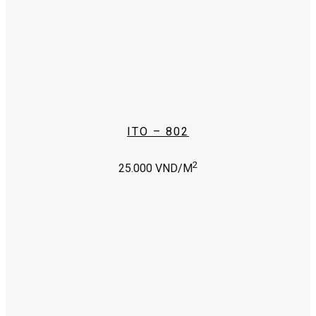
ITO – 802
2
25.000
VND/M