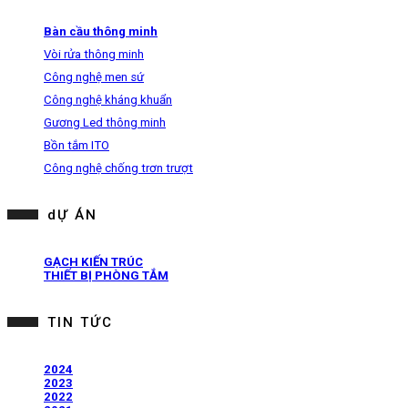
Bàn cầu thông minh
Vòi rửa thông minh
Công nghệ men sứ
Công nghệ kháng khuẩn
Gương Led thông minh
Bồn tắm ITO
Công nghệ chống trơn trượt
dỰ ÁN
GẠCH KIẾN TRÚC
THIẾT BỊ PHÒNG TẮM
TIN TỨC
2024
2023
2022