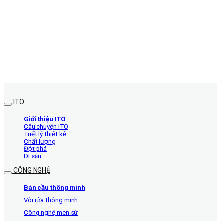
ITO
Giới thiệu ITO
Câu chuyện ITO
Triết lý thiết kế
Chất lượng
Đột phá
Di sản
CÔNG NGHỆ
Bàn cầu thông minh
Vòi rửa thông minh
Công nghệ men sứ