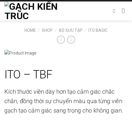
Chuyển
đến
nội
dung
HOME
/
SHOP
/
BỘ SƯU TẬP
/
ITO BASIC
ITO – TBF
Kích thước viền dày hơn tạo cảm giác chắc
chắn, đồng thời sự chuyển màu qua từng viên
gạch tạo cảm giác sang trọng cho không gian.