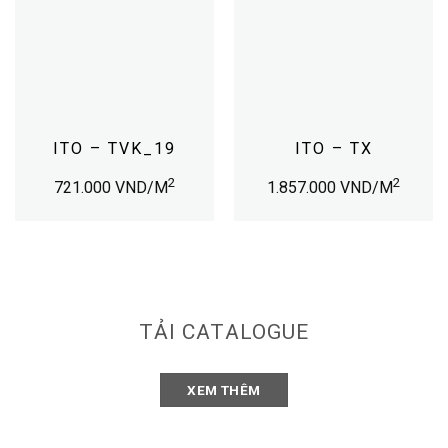
ITO – TVK_19
ITO – TX
2
2
721.000
VND/M
1.857.000
VND/M
TẢI CATALOGUE
XEM THÊM