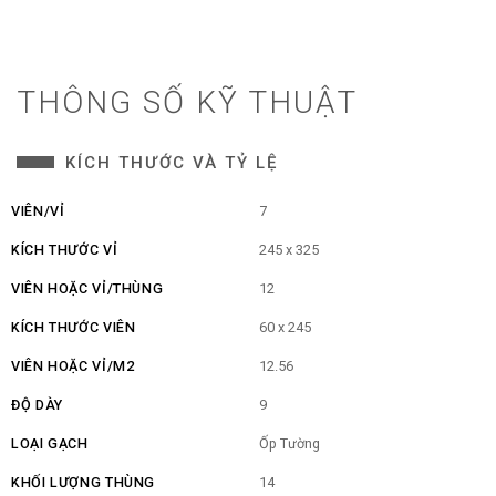
THÔNG SỐ KỸ THUẬT
KÍCH THƯỚC VÀ TỶ LỆ
VIÊN/VỈ
7
KÍCH THƯỚC VỈ
245 x 325
VIÊN HOẶC VỈ/THÙNG
12
KÍCH THƯỚC VIÊN
60 x 245
VIÊN HOẶC VỈ/M2
12.56
ĐỘ DÀY
9
LOẠI GẠCH
Ốp Tường
KHỐI LƯỢNG THÙNG
14