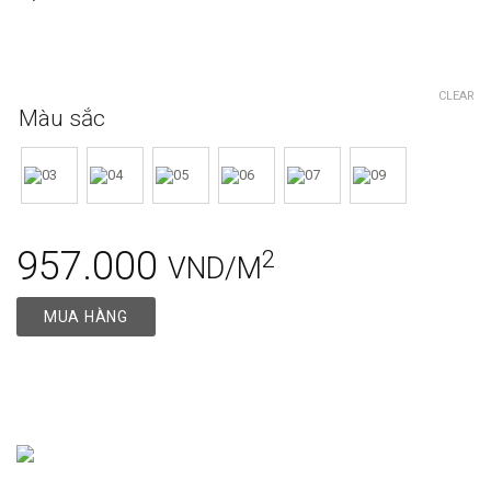
CLEAR
Màu sắc
957.000
2
VND/M
MUA HÀNG