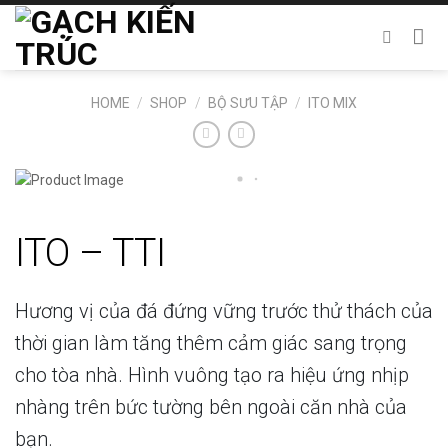
Chuyển
đến
nội
dung
HOME
/
SHOP
/
BỘ SƯU TẬP
/
ITO MIX
ITO – TTI
Hương vị của đá đứng vững trước thử thách của
thời gian làm tăng thêm cảm giác sang trọng
cho tòa nhà. Hình vuông tạo ra hiệu ứng nhịp
nhàng trên bức tường bên ngoài căn nhà của
bạn.