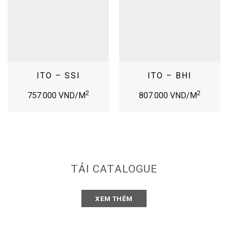
ITO – SSI
ITO – BHI
2
2
757.000
VND/M
807.000
VND/M
TẢI CATALOGUE
XEM THÊM