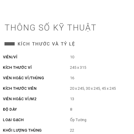
THÔNG SỐ KỸ THUẬT
KÍCH THƯỚC VÀ TỶ LỆ
VIÊN/VỈ
10
KÍCH THƯỚC VỈ
245 x 315
VIÊN HOẶC VỈ/THÙNG
16
KÍCH THƯỚC VIÊN
20 x 245, 30 x 245, 45 x 245
VIÊN HOẶC VỈ/M2
13
ĐỘ DÀY
8
LOẠI GẠCH
Ốp Tường
KHỐI LƯỢNG THÙNG
22