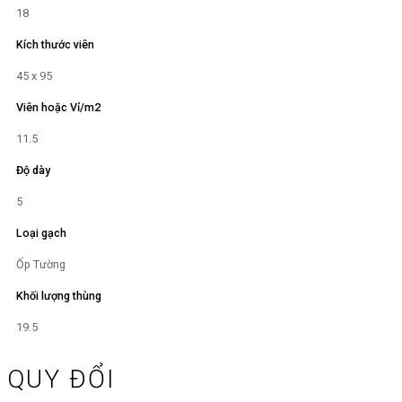
18
Kích thước viên
45 x 95
Viên hoặc Vỉ/m2
11.5
Độ dày
5
Loại gạch
Ốp Tường
Khối lượng thùng
19.5
QUY ĐỔI