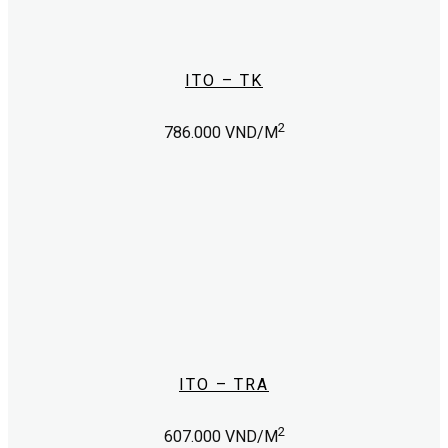
product
page
ITO – TK
This
2
786.000
VND/M
product
has
multiple
variants.
The
options
may
be
chosen
on
the
product
page
ITO – TRA
This
2
607.000
VND/M
product