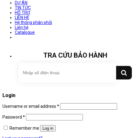
DỰ ÁN
TIN TỨC
HỖ TRỢ
LIÊN HỆ
Hệ thống phân phối
Liên hệ
Catalogue
TRA CỨU BẢO HÀNH
Login
Username or email address
*
Password
*
Remember me
Log in