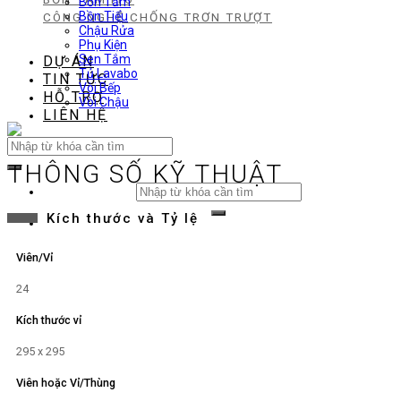
Bồn Tắm
Bồn Tiểu
CÔNG NGHỆ CHỐNG TRƠN TRƯỢT
Chậu Rửa
Phụ Kiện
Sen Tắm
DỰ ÁN
Tủ Lavabo
TIN TỨC
Vòi Bếp
HỖ TRỢ
Vòi Chậu
LIÊN HỆ
Search
for:
THÔNG SỐ KỸ THUẬT
Search
for:
Kích thước và Tỷ lệ
Viên/Vỉ
24
Kích thước vỉ
295 x 295
Viên hoặc Vỉ/Thùng