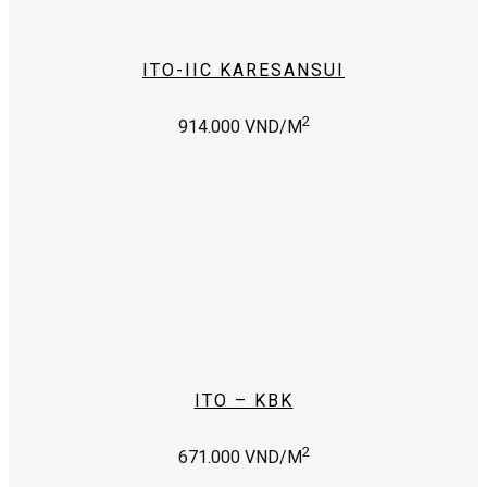
page
ITO-IIC KARESANSUI
This
2
914.000
VND/M
product
has
multiple
variants.
The
options
may
be
chosen
on
the
product
page
ITO – KBK
This
2
671.000
VND/M
product
has