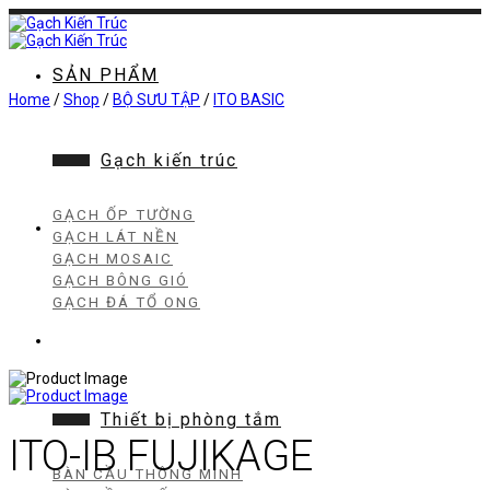
Chuyển
đến
nội
dung
SẢN PHẨM
Home
/
Shop
/
BỘ SƯU TẬP
/
ITO BASIC
Gạch kiến trúc
GẠCH ỐP TƯỜNG
GẠCH LÁT NỀN
GẠCH MOSAIC
GẠCH BÔNG GIÓ
GẠCH ĐÁ TỔ ONG
Thiết bị phòng tắm
ITO-IB FUJIKAGE
BÀN CẦU THÔNG MINH