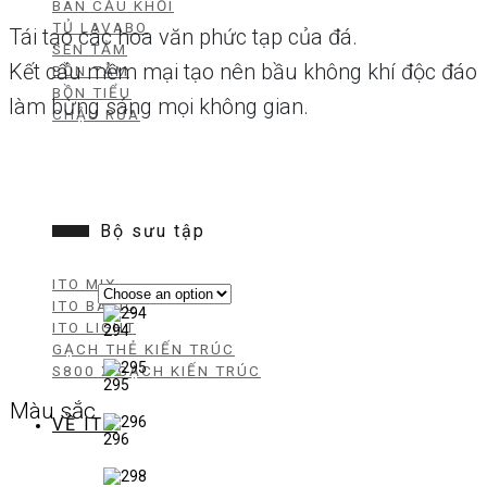
BÀN CẦU KHỐI
TỦ LAVABO
Tái tạo các hoa văn phức tạp của đá.
SEN TẮM
Kết cấu mềm mại tạo nên bầu không khí độc đáo
BỒN TẮM
BỒN TIỂU
làm bừng sáng mọi không gian.
CHẬU RỬA
Bộ sưu tập
ITO MIX
ITO BASIC
ITO LIGHT
294
GẠCH THẺ KIẾN TRÚC
S800 X GẠCH KIẾN TRÚC
295
Màu sắc
VỀ ITO
296