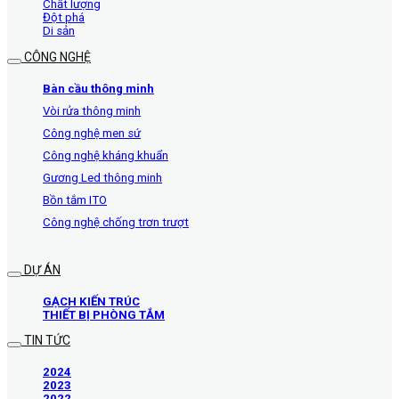
Chất lượng
Đột phá
Di sản
CÔNG NGHỆ
Bàn cầu thông minh
Vòi rửa thông minh
Công nghệ men sứ
Công nghệ kháng khuẩn
Gương Led thông minh
Bồn tắm ITO
Công nghệ chống trơn trượt
DỰ ÁN
GẠCH KIẾN TRÚC
THIẾT BỊ PHÒNG TẮM
TIN TỨC
2024
2023
2022