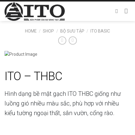
Chuyển
đến
nội
dung
HOME
/
SHOP
/
BỘ SƯU TẬP
/
ITO BASIC
ITO – THBC
Hình dạng bề mặt gạch ITO THBC giống như
luồng gió nhiều màu sắc, phù hợp với nhiều
kiểu tường ngoại thất, sân vườn, cổng rào.