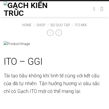
Chuyển
đến
nội
dung
HOME
/
SHOP
/
BỘ SƯU TẬP
/
ITO MIX
ITO – GGI
Tái tạo bầu không khí tinh tế cùng với kết cấu
của đá tự nhiên. Tận hưởng hương vị sâu sắc
chỉ có Gạch ITO mới có thể mang lại.