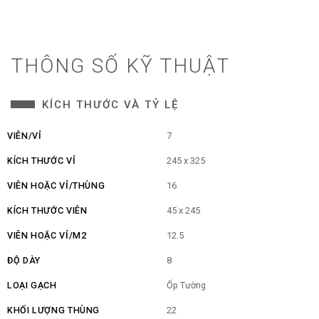
THÔNG SỐ KỸ THUẬT
KÍCH THƯỚC VÀ TỶ LỆ
VIÊN/VỈ
7
KÍCH THƯỚC VỈ
245 x 325
VIÊN HOẶC VỈ/THÙNG
16
KÍCH THƯỚC VIÊN
45 x 245
VIÊN HOẶC VỈ/M2
12.5
ĐỘ DÀY
8
LOẠI GẠCH
Ốp Tường
KHỐI LƯỢNG THÙNG
22