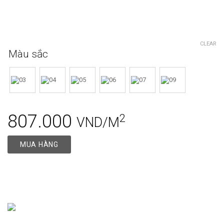
CLEAR
Màu sắc
807.000
2
VND/M
MUA HÀNG