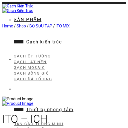
Chuyển
đến
nội
dung
SẢN PHẨM
Home
/
Shop
/
BỘ SƯU TẬP
/
ITO MIX
Gạch kiến trúc
GẠCH ỐP TƯỜNG
GẠCH LÁT NỀN
GẠCH MOSAIC
GẠCH BÔNG GIÓ
GẠCH ĐÁ TỔ ONG
Thiết bị phòng tắm
ITO – ICH
BÀN CẦU THÔNG MINH