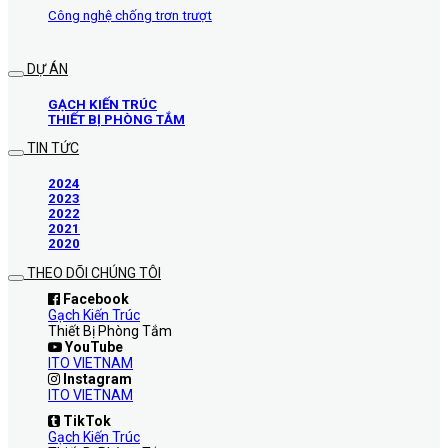
Công nghệ chống trơn trượt
DỰ ÁN
GẠCH KIẾN TRÚC
THIẾT BỊ PHÒNG TẮM
TIN TỨC
2024
2023
2022
2021
2020
THEO DÕI CHÚNG TÔI
Facebook
Gạch Kiến Trúc
Thiết Bị Phòng Tắm
YouTube
ITO VIETNAM
Instagram
ITO VIETNAM
TikTok
Gạch Kiến Trúc