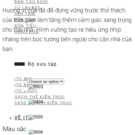
BÀN CẦU KHỐI
TỦ LAVABO
Hương vị của đá đã đứng vững trước thử thách
SEN TẮM
của thời gian làm tăng thêm cảm giác sang trọng
BỒN TẮM
BỒN TIỂU
cho tòa nhà. Hình vuông tạo ra hiệu ứng nhịp
CHẬU RỬA
nháng trên bức tường bên ngoài cho căn nhà của
bạn.
Bộ sưu tập
ITO MIX
ITO BASIC
03
ITO LIGHT
GẠCH THẺ KIẾN TRÚC
04
S800 X GẠCH KIẾN TRÚC
05
VỀ ITO
Màu sắc
06