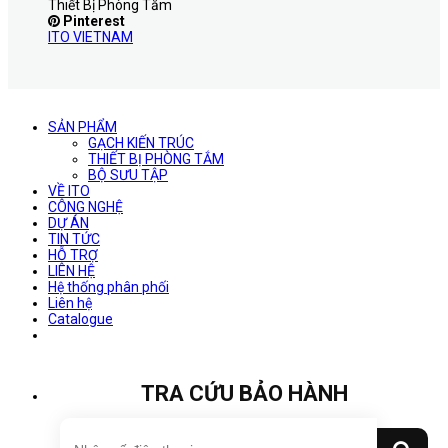
Thiết Bị Phòng Tắm
Pinterest
ITO VIETNAM
SẢN PHẨM
GẠCH KIẾN TRÚC
THIẾT BỊ PHÒNG TẮM
BỘ SƯU TẬP
VỀ ITO
CÔNG NGHỆ
DỰ ÁN
TIN TỨC
HỖ TRỢ
LIÊN HỆ
Hệ thống phân phối
Liên hệ
Catalogue
TRA CỨU BẢO HÀNH