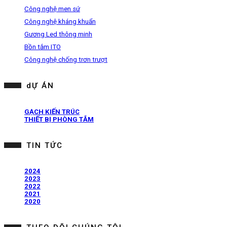
Công nghệ men sứ
Công nghệ kháng khuẩn
Gương Led thông minh
Bồn tắm ITO
Công nghệ chống trơn trượt
dỰ ÁN
GẠCH KIẾN TRÚC
THIẾT BỊ PHÒNG TẮM
TIN TỨC
2024
2023
2022
2021
2020