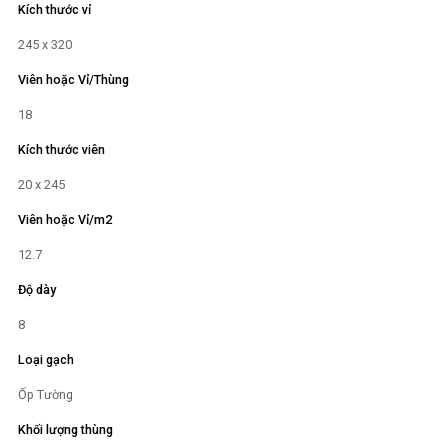
Kích thước vỉ
245 x 320
Viên hoặc Vỉ/Thùng
18
Kích thước viên
20 x 245
Viên hoặc Vỉ/m2
12.7
Độ dày
8
Loại gạch
Ốp Tường
Khối lượng thùng