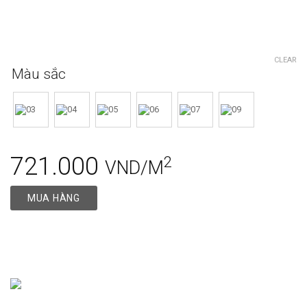
CLEAR
Màu sắc
721.000
2
VND/M
MUA HÀNG