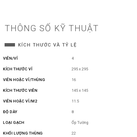
THÔNG SỐ KỸ THUẬT
KÍCH THƯỚC VÀ TỶ LỆ
VIÊN/VỈ
4
KÍCH THƯỚC VỈ
295 x 295
VIÊN HOẶC VỈ/THÙNG
16
KÍCH THƯỚC VIÊN
145 x 145
VIÊN HOẶC VỈ/M2
11.5
ĐỘ DÀY
8
LOẠI GẠCH
Ốp Tường
KHỐI LƯỢNG THÙNG
22