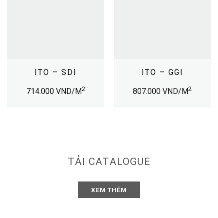
ITO – SDI
ITO – GGI
2
2
714.000
VND/M
807.000
VND/M
TẢI CATALOGUE
XEM THÊM