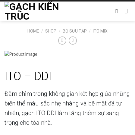
Chuyển
đến
nội
dung
HOME
/
SHOP
/
BỘ SƯU TẬP
/
ITO MIX
ITO – DDI
Đắm chìm trong không gian kết hợp giửa những
biến thể màu sắc nhẹ nhàng và bề mặt đá tự
nhiên, gạch ITO DDI làm tăng thêm sự sang
trọng cho tòa nhà.