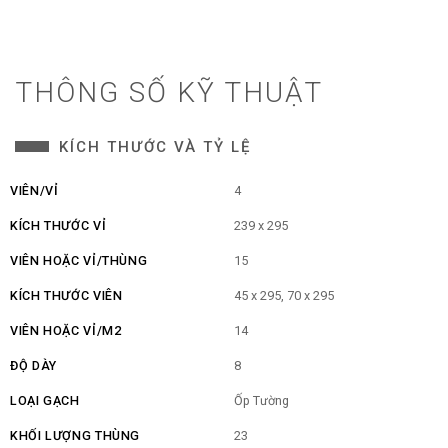
THÔNG SỐ KỸ THUẬT
KÍCH THƯỚC VÀ TỶ LỆ
VIÊN/VỈ
4
KÍCH THƯỚC VỈ
239 x 295
VIÊN HOẶC VỈ/THÙNG
15
KÍCH THƯỚC VIÊN
45 x 295, 70 x 295
VIÊN HOẶC VỈ/M2
14
ĐỘ DÀY
8
LOẠI GẠCH
Ốp Tường
KHỐI LƯỢNG THÙNG
23