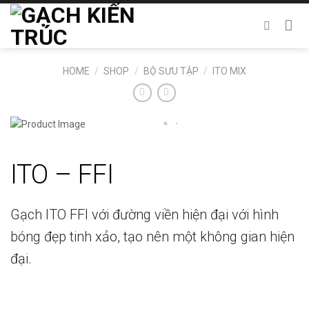
Chuyển
đến
nội
dung
HOME
/
SHOP
/
BỘ SƯU TẬP
/
ITO MIX
ITO – FFI
Gạch ITO FFI với đường viền hiện đại với hình
bóng đẹp tinh xảo, tạo nên một không gian hiện
đại.