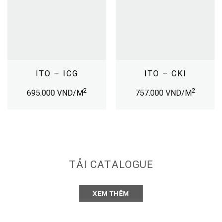
ITO – ICG
ITO – CKI
2
2
695.000
VND/M
757.000
VND/M
TẢI CATALOGUE
XEM THÊM